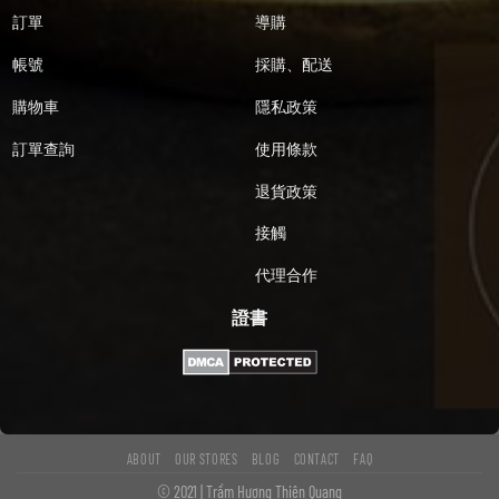
訂單
導購
帳號
採購、配送
購物車
隱私政策
訂單查詢
使用條款
退貨政策
接觸
代理合作
證書
ABOUT
OUR STORES
BLOG
CONTACT
FAQ
© 2021 | Trầm Hương Thiên Quang