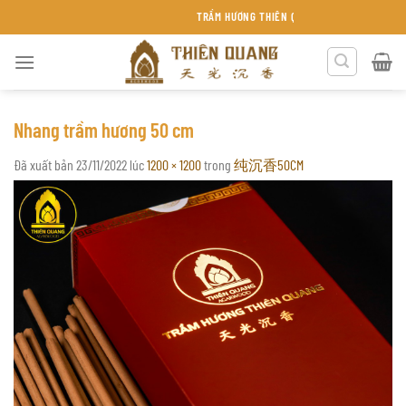
Chuyển
TRẦM HƯƠNG THIÊN QUANG KHÁNH HÒA
đến
nội
dung
Nhang trầm hương 50 cm
Đã xuất bản
23/11/2022
lúc
1200 × 1200
trong
纯沉香50CM