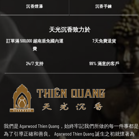
沉香煙瀑
沉香手鍊
天光沉香致力於
訂單滿 500,000 越南盾免國內運
7天免費退貨
費
24/7 支持
99% 滿意的客戶
我們是 Agarwood Thien Quang，始終牢記我們所做的每一件事都是
為了引導正確和善良。 Agarwood Thien Quang 誕生之初就懷著為