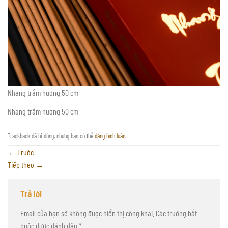
Nhang trầm hương 50 cm
Nhang trầm hương 50 cm
Trackback đã bị đóng, nhưng bạn có thể
đăng bình luận
.
←
Trước
Tiếp theo
→
Trả lời
Email của bạn sẽ không được hiển thị công khai.
Các trường bắt
buộc được đánh dấu
*