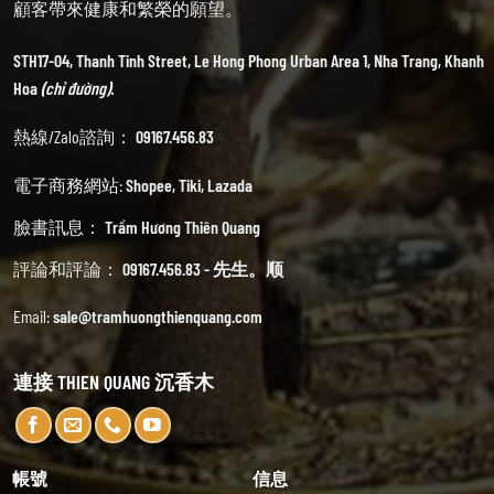
顧客帶來健康和繁榮的願望。
STH17-04, Thanh Tinh Street, Le Hong Phong Urban Area 1, Nha Trang, Khanh
Hoa
(chỉ đường).
熱線/Zalo諮詢：
09167.456.83
電子商務網站:
Shopee
,
Tiki
,
Lazada
臉書訊息：
Trầm Hương Thiên Quang
評論和評論：
09167.456.83 - 先生。顺
Email:
sale@tramhuongthienquang.com
連接 THIEN QUANG 沉香木
帳號
信息