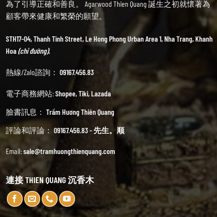
為了引導正確和善良。 Agarwood Thien Quang 誕生之初就懷著為
顧客帶來健康和繁榮的願望。
STH17-04, Thanh Tinh Street, Le Hong Phong Urban Area 1, Nha Trang, Khanh
Hoa
(chỉ đường).
熱線/Zalo諮詢：
09167.456.83
電子商務網站:
Shopee
,
Tiki
,
Lazada
臉書訊息：
Trầm Hương Thiên Quang
評論和評論：
09167.456.83 - 先生。顺
Email:
sale@tramhuongthienquang.com
連接 THIEN QUANG 沉香木