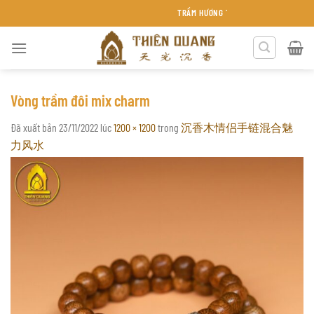
Chuyển
TRẦM HƯƠNG THIÊN QUANG KHÁNH HÒA
đến
nội
dung
Vòng trầm đôi mix charm
Đã xuất bản
23/11/2022
lúc
1200 × 1200
trong
沉香木情侣手链混合魅
力风水