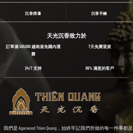
沉香煙瀑
沉香手鍊
天光沉香致力於
訂單滿 500,000 越南盾免國內運
7天免費退貨
費
24/7 支持
99% 滿意的客戶
我們是 Agarwood Thien Quang，始終牢記我們所做的每一件事都是