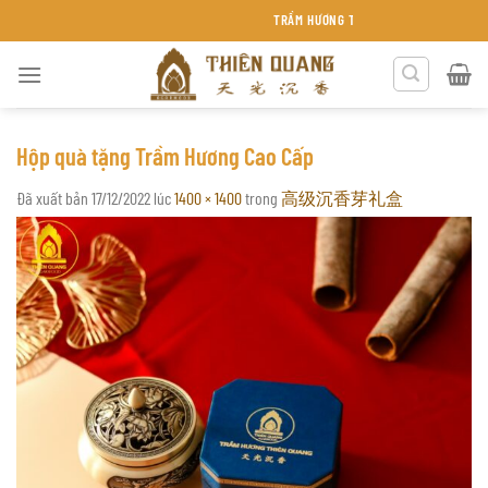
Chuyển
TRẦM HƯƠNG THIÊN QUANG KHÁNH HÒA
đến
nội
dung
Hộp quà tặng Trầm Hương Cao Cấp
Đã xuất bản
17/12/2022
lúc
1400 × 1400
trong
高级沉香芽礼盒