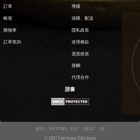
訂單
導購
帳號
採購、配送
購物車
隱私政策
訂單查詢
使用條款
退貨政策
接觸
代理合作
證書
ABOUT
OUR STORES
BLOG
CONTACT
FAQ
© 2021 | Trầm Hương Thiên Quang