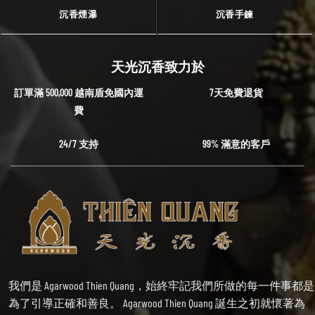
沉香煙瀑
沉香手鍊
天光沉香致力於
訂單滿 500,000 越南盾免國內運
7天免費退貨
費
24/7 支持
99% 滿意的客戶
我們是 Agarwood Thien Quang，始終牢記我們所做的每一件事都是
為了引導正確和善良。 Agarwood Thien Quang 誕生之初就懷著為