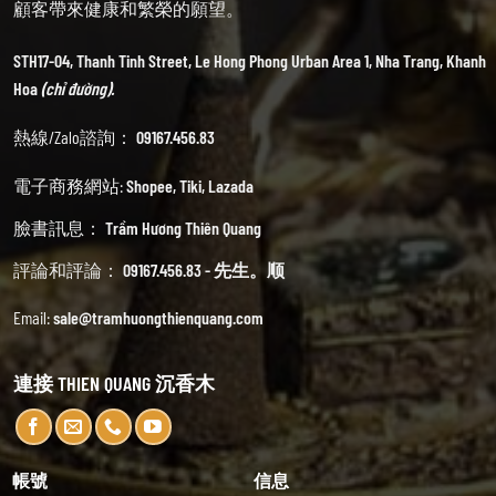
顧客帶來健康和繁榮的願望。
STH17-04, Thanh Tinh Street, Le Hong Phong Urban Area 1, Nha Trang, Khanh
Hoa
(chỉ đường).
熱線/Zalo諮詢：
09167.456.83
電子商務網站:
Shopee
,
Tiki
,
Lazada
臉書訊息：
Trầm Hương Thiên Quang
評論和評論：
09167.456.83 - 先生。顺
Email:
sale@tramhuongthienquang.com
連接 THIEN QUANG 沉香木
帳號
信息