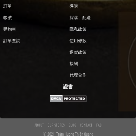
訂單
導購
帳號
採購、配送
購物車
隱私政策
訂單查詢
使用條款
退貨政策
接觸
代理合作
證書
ABOUT
OUR STORES
BLOG
CONTACT
FAQ
© 2021 | Trầm Hương Thiên Quang