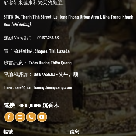
顧客帶來健康和繁榮的願望。
STH17-04, Thanh Tinh Street, Le Hong Phong Urban Area 1, Nha Trang, Khanh
Hoa
(chỉ đường).
熱線/Zalo諮詢：
09167.456.83
電子商務網站:
Shopee
,
Tiki
,
Lazada
臉書訊息：
Trầm Hương Thiên Quang
評論和評論：
09167.456.83 - 先生。顺
Email:
sale@tramhuongthienquang.com
連接 THIEN QUANG 沉香木
帳號
信息