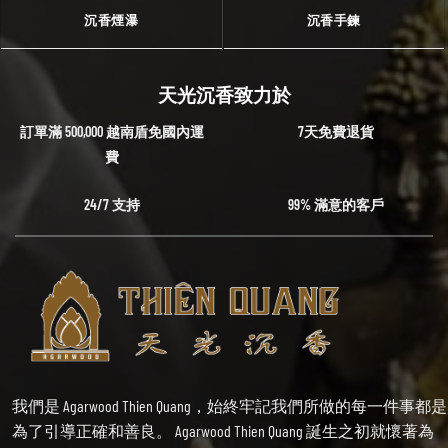
沉香煙瀑
沉香手鍊
天光沉香致力於
訂單滿 500,000 越南盾免國內運
7天免費退貨
費
24/7 支持
99% 滿意的客戶
我們是 Agarwood Thien Quang，始終牢記我們所做的每一件事都是
為了引導正確和善良。 Agarwood Thien Quang 誕生之初就懷著為