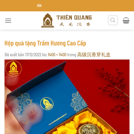
Chuyển
ÊN QUANG KHÁNH HÒA
đến
nội
dung
Hộp quà tặng Trầm Hương Cao Cấp
Đã xuất bản
17/12/2022
lúc
1400 × 1400
trong
高级沉香芽礼盒