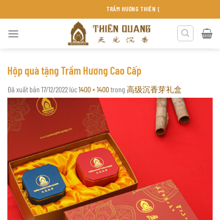
Chuyển
TRẦM HƯƠNG THIÊN QUANG KHÁNH HÒA
đến
nội
dung
Hộp quà tặng Trầm Hương Cao Cấp
Đã xuất bản
17/12/2022
lúc
1400 × 1400
trong
高级沉香芽礼盒