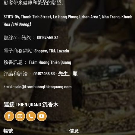
顧客帶來健康和繁榮的願望。
STH17-04, Thanh Tinh Street, Le Hong Phong Urban Area 1, Nha Trang, Khanh
Hoa
(chỉ đường).
熱線/Zalo諮詢：
09167.456.83
電子商務網站:
Shopee
,
Tiki
,
Lazada
臉書訊息：
Trầm Hương Thiên Quang
評論和評論：
09167.456.83 - 先生。顺
Email:
sale@tramhuongthienquang.com
連接 THIEN QUANG 沉香木
帳號
信息