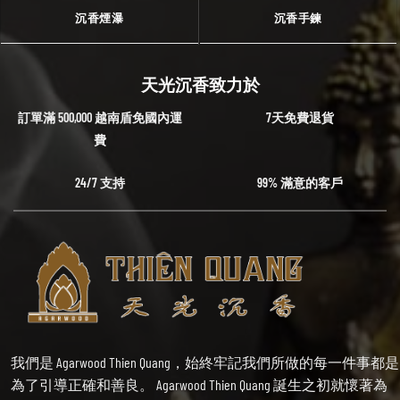
沉香煙瀑
沉香手鍊
天光沉香致力於
訂單滿 500,000 越南盾免國內運
7天免費退貨
費
24/7 支持
99% 滿意的客戶
我們是 Agarwood Thien Quang，始終牢記我們所做的每一件事都是
為了引導正確和善良。 Agarwood Thien Quang 誕生之初就懷著為