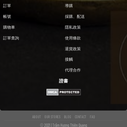
訂單
導購
帳號
採購、配送
購物車
隱私政策
訂單查詢
使用條款
退貨政策
接觸
代理合作
證書
ABOUT
OUR STORES
BLOG
CONTACT
FAQ
© 2021 | Trầm Hương Thiên Quang