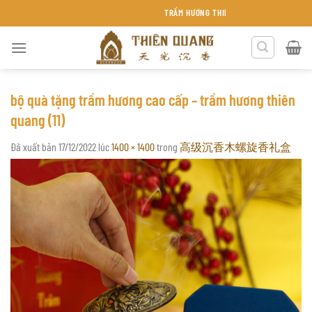
Chuyển
TRẦM HƯƠNG THIÊN QUANG KHÁNH HÒA
đến
nội
dung
bộ quà tặng trầm hương cao cấp – trầm hương thiên
quang (11)
Đã xuất bản
17/12/2022
lúc
1400 × 1400
trong
高级沉香木螺旋香礼盒