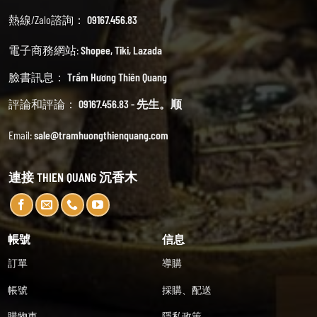
熱線/Zalo諮詢：
09167.456.83
電子商務網站:
Shopee
,
Tiki
,
Lazada
臉書訊息：
Trầm Hương Thiên Quang
評論和評論：
09167.456.83 - 先生。顺
Email:
sale@tramhuongthienquang.com
連接 THIEN QUANG 沉香木
帳號
信息
訂單
導購
帳號
採購、配送
購物車
隱私政策