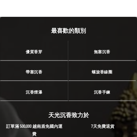
最喜歡的類別
優質香芽
無塞沉香
帶塞沉香
螺旋香線圈
沉香煙瀑
沉香手鍊
天光沉香致力於
訂單滿 500,000 越南盾免國內運
7天免費退貨
費