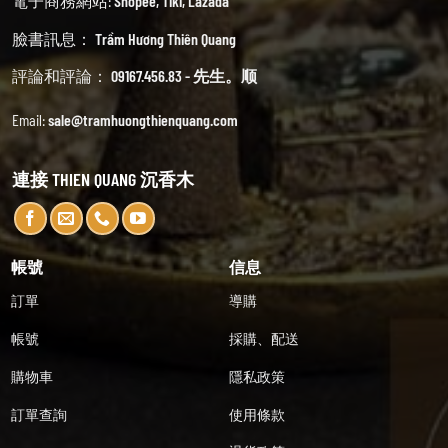
電子商務網站:
Shopee
,
Tiki
,
Lazada
臉書訊息：
Trầm Hương Thiên Quang
評論和評論：
09167.456.83 - 先生。顺
Email:
sale@tramhuongthienquang.com
連接 THIEN QUANG 沉香木
帳號
信息
訂單
導購
帳號
採購、配送
購物車
隱私政策
訂單查詢
使用條款