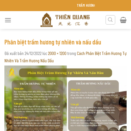
Chuyển
TRẦM HƯƠNG THIÊN QUANG KHÁNH HÒA
đến
nội
dung
Phân biệt trầm hương tự nhiên và nấu dầu
Đã xuất bản
24/12/2022
lúc
2000 × 1200
trong
Cách Phân Biệt Trầm Hương Tự
Nhiên Và Trầm Hương Nấu Dầu