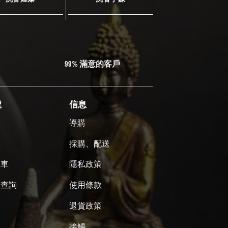
99% 滿意的客戶
號
信息
單
導購
號
採購、配送
物車
隱私政策
單查詢
使用條款
退貨政策
接觸