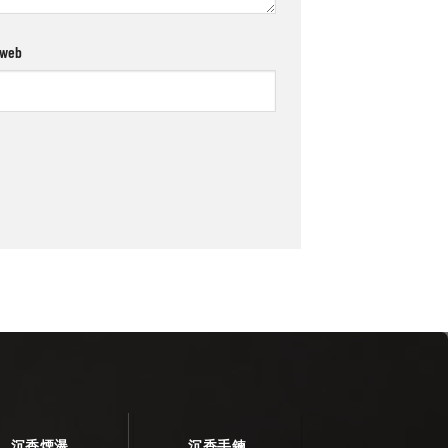
 web
沉香煙瀑
沉香手鍊