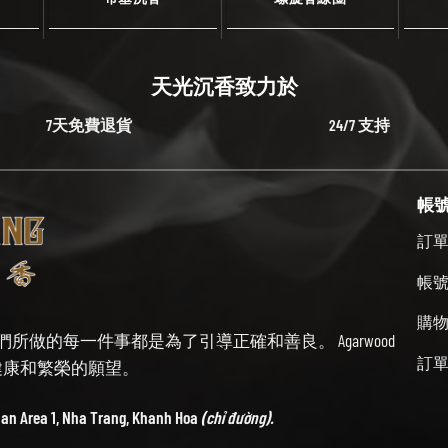
天光沉香致力於
7天免費退貨
24/7 支持
帳
訂
帳
購
始終牢記我們所做的每一件事都是為了引導正確和善良。 Agarwood
訂
帶來健康和繁榮的願望。
ban Area 1, Nha Trang, Khanh Hoa
(chỉ đường).