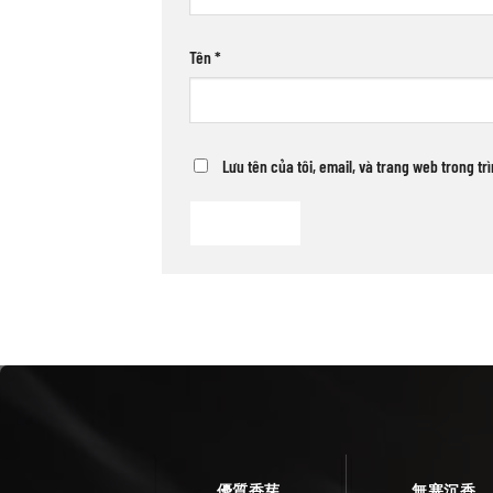
Tên
*
Lưu tên của tôi, email, và trang web trong tr
優質香芽
無塞沉香