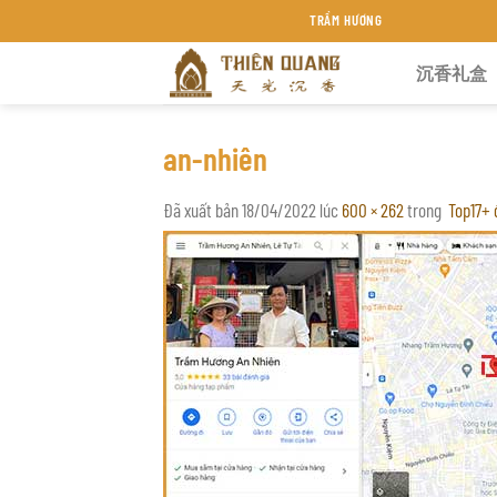
Chuyển
TRẦM HƯƠNG THIÊN QUANG KHÁNH HÒA
đến
沉香礼盒
nội
dung
an-nhiên
Đã xuất bản
18/04/2022
lúc
600 × 262
trong
Top17+ 