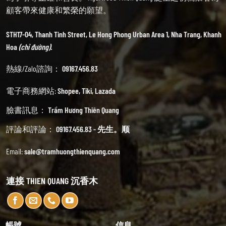
顧客帶來健康和繁榮的願望。
STH17-04, Thanh Tinh Street, Le Hong Phong Urban Area 1, Nha Trang, Khanh
Hoa
(chỉ đường).
熱線/Zalo諮詢：
09167.456.83
電子商務網站:
Shopee
,
Tiki
,
Lazada
臉書訊息：
Trầm Hương Thiên Quang
評論和評論：
09167.456.83 - 先生。顺
Email:
sale@tramhuongthienquang.com
連接 THIEN QUANG 沉香木
帳號
信息