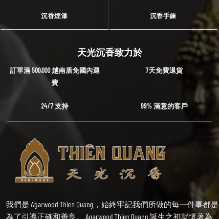
沉香煙瀑
沉香手鍊
天光沉香致力於
訂單滿 500,000 越南盾免國內運
7天免費退貨
費
24/7 支持
99% 滿意的客戶
我們是 Agarwood Thien Quang，始終牢記我們所做的每一件事都是
為了引導正確和善良。 Agarwood Thien Quang 誕生之初就懷著為