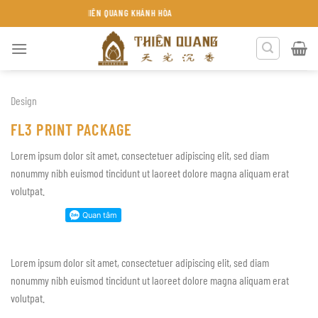
Chuyển
TRẦM HƯƠNG THIÊN QUANG KHÁNH HÒA
đến
nội
dung
Design
FL3 PRINT PACKAGE
Lorem ipsum dolor sit amet, consectetuer adipiscing elit, sed diam
nonummy nibh euismod tincidunt ut laoreet dolore magna aliquam erat
volutpat.
Lorem ipsum dolor sit amet, consectetuer adipiscing elit, sed diam
nonummy nibh euismod tincidunt ut laoreet dolore magna aliquam erat
volutpat.