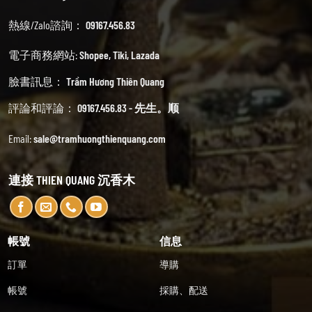
熱線/Zalo諮詢：
09167.456.83
電子商務網站:
Shopee
,
Tiki
,
Lazada
臉書訊息：
Trầm Hương Thiên Quang
評論和評論：
09167.456.83 - 先生。顺
Email:
sale@tramhuongthienquang.com
連接 THIEN QUANG 沉香木
帳號
信息
訂單
導購
帳號
採購、配送