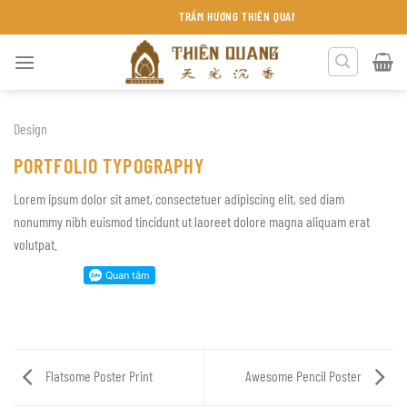
Chuyển
TRẦM HƯƠNG THIÊN QUANG KHÁNH HÒA
đến
nội
dung
Design
PORTFOLIO TYPOGRAPHY
Lorem ipsum dolor sit amet, consectetuer adipiscing elit, sed diam
nonummy nibh euismod tincidunt ut laoreet dolore magna aliquam erat
volutpat.
Flatsome Poster Print
Awesome Pencil Poster