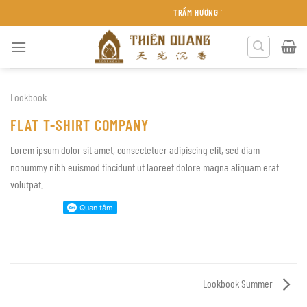
Chuyển
TRẦM HƯƠNG THIÊN QUANG KHÁNH HÒA
đến
nội
dung
Lookbook
FLAT T-SHIRT COMPANY
Lorem ipsum dolor sit amet, consectetuer adipiscing elit, sed diam
nonummy nibh euismod tincidunt ut laoreet dolore magna aliquam erat
volutpat.
Lookbook Summer