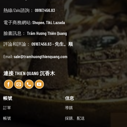
熱線/Zalo諮詢：
09167.456.83
電子商務網站:
Shopee
,
Tiki
,
Lazada
臉書訊息：
Trầm Hương Thiên Quang
評論和評論：
09167.456.83 - 先生。顺
Email:
sale@tramhuongthienquang.com
連接 THIEN QUANG 沉香木
帳號
信息
訂單
導購
帳號
採購、配送