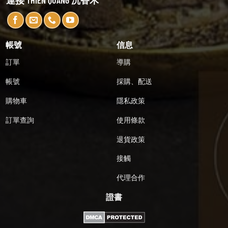
連接 THIEN QUANG 沉香木
帳號
信息
訂單
導購
帳號
採購、配送
購物車
隱私政策
訂單查詢
使用條款
退貨政策
接觸
代理合作
證書