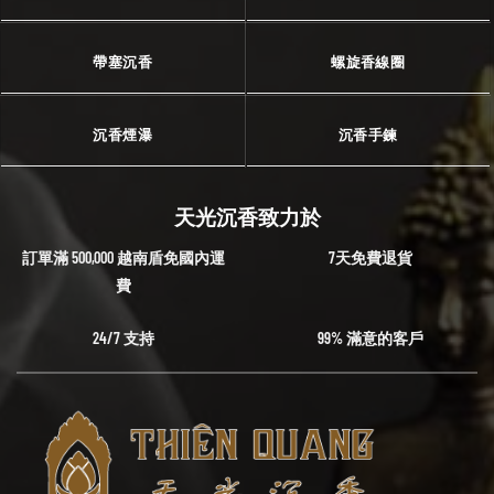
帶塞沉香
螺旋香線圈
沉香煙瀑
沉香手鍊
天光沉香致力於
訂單滿 500,000 越南盾免國內運
7天免費退貨
費
24/7 支持
99% 滿意的客戶