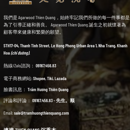
我們是 Agarwood Thien Quang，始終牢記我們所做的每一件事都是
為了引導正確和善良。 Agarwood Thien Quang 誕生之初就懷著為
顧客帶來健康和繁榮的願望。
STH17-04, Thanh Tinh Street, Le Hong Phong Urban Area 1, Nha Trang, Khanh
Hoa
(chỉ đường).
熱線/Zalo諮詢：
09167.456.83
電子商務網站:
Shopee
,
Tiki
,
Lazada
臉書訊息：
Trầm Hương Thiên Quang
評論和評論：
09167.456.83 - 先生。顺
Email:
sale@tramhuongthienquang.com