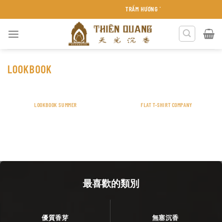
Chuyển
TRẦM HƯƠNG THIÊN QUANG KHÁNH HÒA
đến
nội
dung
LOOKBOOK
LOOKBOOK SUMMER
FLAT T-SHIRT COMPANY
最喜歡的類別
優質香芽
無塞沉香