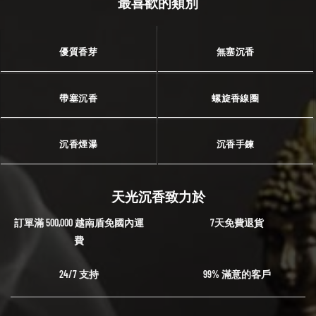
最喜歡的類別
優質香芽
無塞沉香
帶塞沉香
螺旋香線圈
沉香煙瀑
沉香手鍊
天光沉香致力於
訂單滿 500,000 越南盾免國內運
7天免費退貨
費
24/7 支持
99% 滿意的客戶