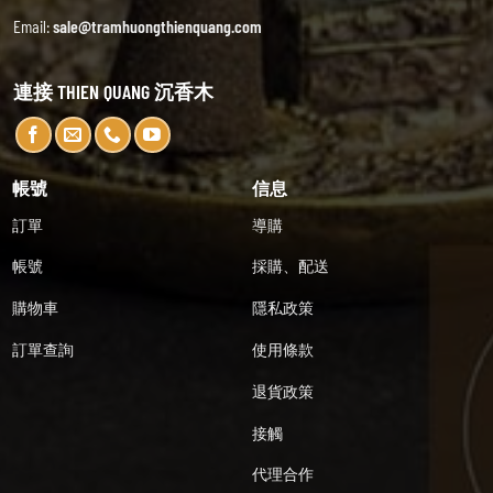
Email:
sale@tramhuongthienquang.com
連接 THIEN QUANG 沉香木
帳號
信息
訂單
導購
帳號
採購、配送
購物車
隱私政策
訂單查詢
使用條款
退貨政策
接觸
代理合作