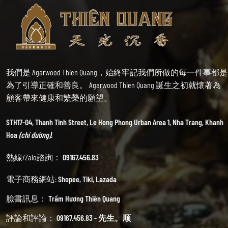
我們是 Agarwood Thien Quang，始終牢記我們所做的每一件事都是
為了引導正確和善良。 Agarwood Thien Quang 誕生之初就懷著為
顧客帶來健康和繁榮的願望。
STH17-04, Thanh Tinh Street, Le Hong Phong Urban Area 1, Nha Trang, Khanh
Hoa
(chỉ đường).
熱線/Zalo諮詢：
09167.456.83
電子商務網站:
Shopee
,
Tiki
,
Lazada
臉書訊息：
Trầm Hương Thiên Quang
評論和評論：
09167.456.83 - 先生。顺