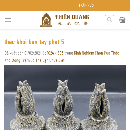
Chuyển
TRẦM HƯƠNG THIÊN QUANG KHÁNH HÒA
đến
nội
dung
thac-khoi-ban-tay-phat-5
Đã xuất bản
01/02/2021
lúc
1024 × 683
trong
Kinh Nghiệm Chọn Mua Thác
Khói Xông Trầm Có Thể Bạn Chưa Biết