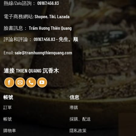
熱線/Zalo諮詢：
09167.456.83
電子商務網站:
Shopee
,
Tiki
,
Lazada
臉書訊息：
Trầm Hương Thiên Quang
評論和評論：
09167.456.83 - 先生。顺
Email:
sale@tramhuongthienquang.com
連接 THIEN QUANG 沉香木
帳號
信息
訂單
導購
帳號
採購、配送
購物車
隱私政策