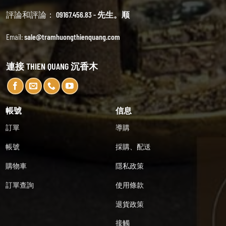
評論和評論：
09167.456.83 - 先生。顺
Email:
sale@tramhuongthienquang.com
連接 THIEN QUANG 沉香木
帳號
信息
訂單
導購
帳號
採購、配送
購物車
隱私政策
訂單查詢
使用條款
退貨政策
接觸