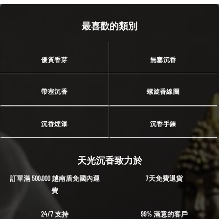
最喜歡的類別
優質香芽
無塞沉香
帶塞沉香
螺旋香線圈
沉香煙瀑
沉香手鍊
天光沉香致力於
訂單滿 500,000 越南盾免國內運
7天免費退貨
費
24/7 支持
99% 滿意的客戶