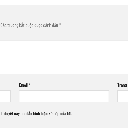
Các trường bắt buộc được đánh dấu
*
Email
*
Trang
ình duyệt này cho lần bình luận kế tiếp của tôi.