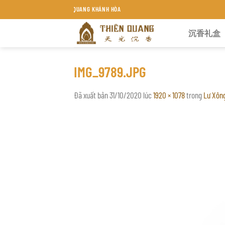
Chuyển
RẦM HƯƠNG THIÊN QUANG KHÁNH HÒA
đến
沉香礼盒
nội
dung
IMG_9789.JPG
Đã xuất bản
31/10/2020
lúc
1920 × 1078
trong
Lư Xôn