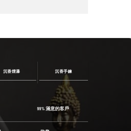
沉香煙瀑
沉香手鍊
99% 滿意的客戶