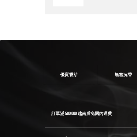
優質香芽
無塞沉香
訂單滿 500,000 越南盾免國內運費