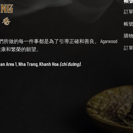
帳
訂
帳
購
始終牢記我們所做的每一件事都是為了引導正確和善良。 Agarwood
訂
帶來健康和繁榮的願望。
ban Area 1, Nha Trang, Khanh Hoa
(chỉ đường).