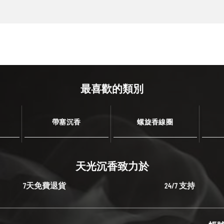
最喜歡的類別
帶塞沉香
螺旋香線圈
天光沉香致力於
7天免費退貨
24/7 支持