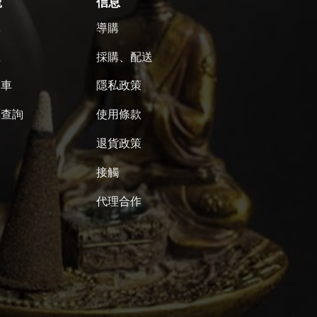
號
信息
單
導購
號
採購、配送
物車
隱私政策
單查詢
使用條款
退貨政策
接觸
代理合作