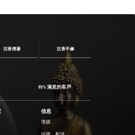
沉香煙瀑
沉香手鍊
99% 滿意的客戶
號
信息
單
導購
號
採購、配送