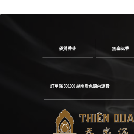
優質香芽
無塞沉香
訂單滿 500,000 越南盾免國內運費