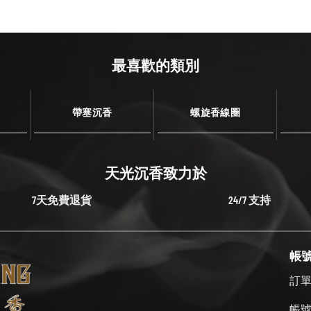
最喜歡的類別
帶塞沉香
螺旋香線圈
天光沉香致力於
7天免費退貨
24/7 支持
帳
訂
帳