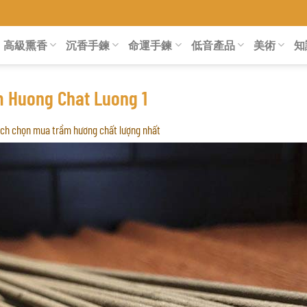
高級熏香
沉香手鍊
命運手鍊
低音產品
美術
知
 Huong Chat Luong 1
ách chọn mua trầm hương chất lượng nhất