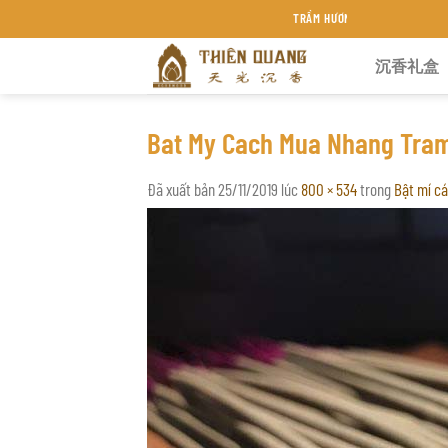
Chuyển
TRẦM HƯƠNG THIÊN QUANG KHÁNH HÒA
đến
沉香礼盒
nội
dung
Bat My Cach Mua Nhang Tram
Đã xuất bản
25/11/2019
lúc
800 × 534
trong
Bật mí c