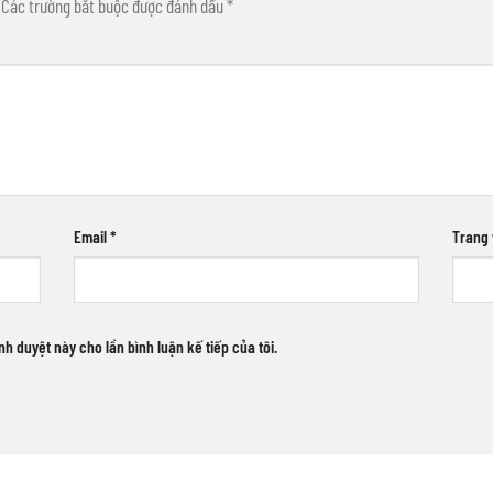
Các trường bắt buộc được đánh dấu
*
Email
*
Trang
ình duyệt này cho lần bình luận kế tiếp của tôi.