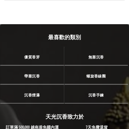
最喜歡的類別
優質香芽
無塞沉香
帶塞沉香
螺旋香線圈
沉香煙瀑
沉香手鍊
天光沉香致力於
訂單滿 500,000 越南盾免國內運
7天免費退貨