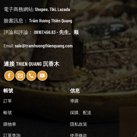
電子商務網站:
Shopee
,
Tiki
,
Lazada
臉書訊息：
Trầm Hương Thiên Quang
評論和評論：
09167.456.83 - 先生。顺
Email:
sale@tramhuongthienquang.com
連接 THIEN QUANG 沉香木
帳號
信息
訂單
導購
帳號
採購、配送
購物車
隱私政策
訂單查詢
使用條款