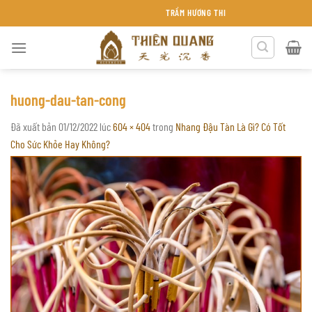
Chuyển
TRẦM HƯƠNG THIÊN QUANG KHÁNH HÒA
đến
nội
dung
huong-dau-tan-cong
Đã xuất bản
01/12/2022
lúc
604 × 404
trong
Nhang Đậu Tàn Là Gì? Có Tốt
Cho Sức Khỏe Hay Không?