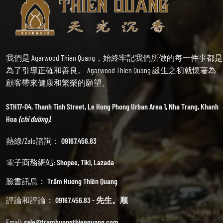
我們是 Agarwood Thien Quang，始終牢記我們所做的每一件事都是
為了引導正確和善良。 Agarwood Thien Quang 誕生之初就懷著為
顧客帶來健康和繁榮的願望。
STH17-04, Thanh Tinh Street, Le Hong Phong Urban Area 1, Nha Trang, Khanh
Hoa
(chỉ đường).
熱線/Zalo諮詢：
09167.456.83
電子商務網站:
Shopee
,
Tiki
,
Lazada
臉書訊息：
Trầm Hương Thiên Quang
評論和評論：
09167.456.83 - 先生。顺
Email:
sale@tramhuongthienquang.com