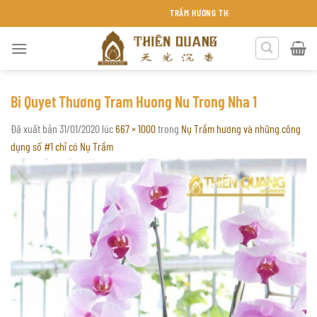
Chuyển
TRẦM HƯƠNG THIÊN QUANG KHÁNH HÒA
đến
nội
dung
Bi Quyet Thương Tram Huong Nu Trong Nha 1
Đã xuất bản
31/01/2020
lúc
667 × 1000
trong
Nụ Trầm hương và những công
dụng số #1 chỉ có Nụ Trầm