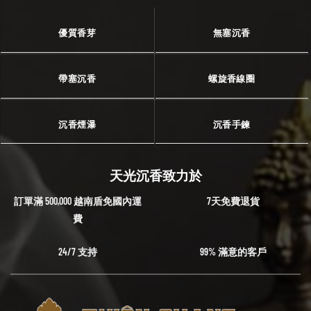
優質香芽
無塞沉香
帶塞沉香
螺旋香線圈
沉香煙瀑
沉香手鍊
天光沉香致力於
訂單滿 500,000 越南盾免國內運
7天免費退貨
費
24/7 支持
99% 滿意的客戶