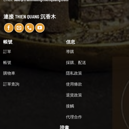
連接 THIEN QUANG 沉香木
帳號
信息
訂單
導購
帳號
採購、配送
購物車
隱私政策
訂單查詢
使用條款
退貨政策
接觸
代理合作
證書