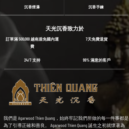
沉香煙瀑
沉香手鍊
天光沉香致力於
訂單滿 500,000 越南盾免國內運
7天免費退貨
費
24/7 支持
99% 滿意的客戶
我們是 Agarwood Thien Quang，始終牢記我們所做的每一件事都是
為了引導正確和善良。 Agarwood Thien Quang 誕生之初就懷著為