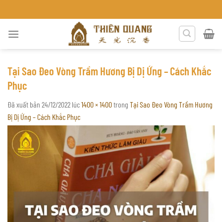
Chuyển
TRẦM HƯƠNG THIÊN QUANG
đến
nội
dung
Tại Sao Đeo Vòng Trầm Hương Bị Dị Ứng – Cách Khắc
Phục
Đã xuất bản
24/12/2022
lúc
1400 × 1400
trong
Tại Sao Đeo Vòng Trầm Hương
Bị Dị Ứng – Cách Khắc Phục