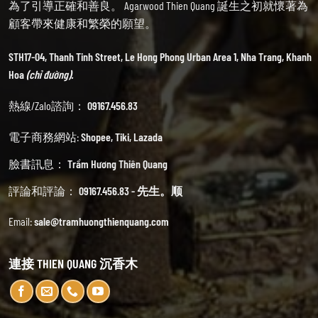
為了引導正確和善良。 Agarwood Thien Quang 誕生之初就懷著為
顧客帶來健康和繁榮的願望。
STH17-04, Thanh Tinh Street, Le Hong Phong Urban Area 1, Nha Trang, Khanh
Hoa
(chỉ đường).
熱線/Zalo諮詢：
09167.456.83
電子商務網站:
Shopee
,
Tiki
,
Lazada
臉書訊息：
Trầm Hương Thiên Quang
評論和評論：
09167.456.83 - 先生。顺
Email:
sale@tramhuongthienquang.com
連接 THIEN QUANG 沉香木