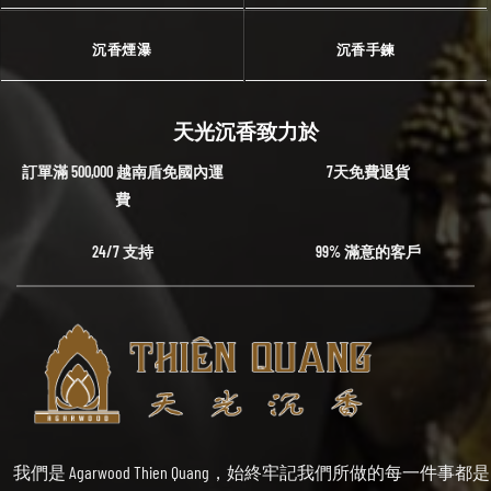
沉香煙瀑
沉香手鍊
天光沉香致力於
訂單滿 500,000 越南盾免國內運
7天免費退貨
費
24/7 支持
99% 滿意的客戶
我們是 Agarwood Thien Quang，始終牢記我們所做的每一件事都是