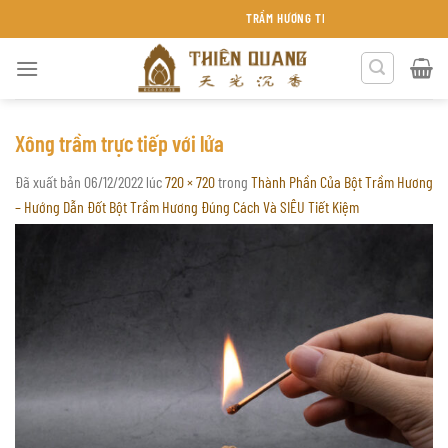
Chuyển
TRẦM HƯƠNG THIÊN QUANG KHÁNH HÒA
đến
nội
dung
Xông trầm trực tiếp với lửa
Đã xuất bản
06/12/2022
lúc
720 × 720
trong
Thành Phần Của Bột Trầm Hương
– Hướng Dẫn Đốt Bột Trầm Hương Đúng Cách Và SIÊU Tiết Kiệm