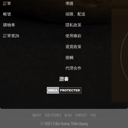
訂單
導購
帳號
採購、配送
購物車
隱私政策
訂單查詢
使用條款
退貨政策
接觸
代理合作
證書
ABOUT
OUR STORES
BLOG
CONTACT
FAQ
© 2021 | Trầm Hương Thiên Quang