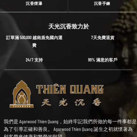
沉香煙瀑
沉香手鍊
天光沉香致力於
訂單滿 500,000 越南盾免國內運
7天免費退貨
費
24/7 支持
99% 滿意的客戶
我們是 Agarwood Thien Quang，始終牢記我們所做的每一件事都是
為了引導正確和善良。 Agarwood Thien Quang 誕生之初就懷著為
顧客帶來健康和繁榮的願望。