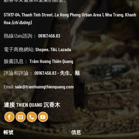
STH17-04, Thanh Tinh Street, Le Hong Phong Urban Area 1, Nha Trang, Khanh
Hoa
(chỉ đường).
熱線/Zalo諮詢：
09167.456.83
電子商務網站:
Shopee
,
Tiki
,
Lazada
臉書訊息：
Trầm Hương Thiên Quang
評論和評論：
09167.456.83 - 先生。顺
Email:
sale@tramhuongthienquang.com
連接 THIEN QUANG 沉香木
帳號
信息