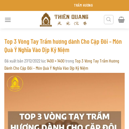
Chuyển
TRẦM HƯƠNG THIÊN QUANG KHÁNH HÒA
đến
nội
dung
Top 3 Vòng Tay Trầm hương dành Cho Cặp Đôi – Món
Quà Ý Nghĩa Vào Dịp Kỷ Niệm
Đã xuất bản
27/12/2022
lúc
1400 × 1400
trong
Top 3 Vòng Tay Trầm Hương
Dành Cho Cặp Đôi – Món Quà Ý Nghĩa Vào Dịp Kỷ Niệm