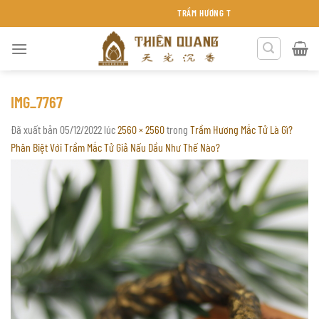
Chuyển
TRẦM HƯƠNG THIÊN QUANG KHÁNH HÒA
đến
nội
dung
IMG_7767
Đã xuất bản
05/12/2022
lúc
2560 × 2560
trong
Trầm Hương Mắc Tử Là Gì?
Phân Biệt Với Trầm Mắc Tử Giả Nấu Dầu Như Thế Nào?