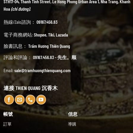
STH17-04, Thanh Tinh Street, Le Hong Phong Urban Area 1, Nha Trang, Khanh
Hoa
(chỉ đường).
熱線/Zalo諮詢：
09167.456.83
電子商務網站:
Shopee
,
Tiki
,
Lazada
臉書訊息：
Trầm Hương Thiên Quang
評論和評論：
09167.456.83 - 先生。顺
Email:
sale@tramhuongthienquang.com
連接 THIEN QUANG 沉香木
帳號
信息
訂單
導購