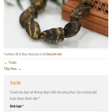
Trackback đã bị đóng, nhưng bạn có thể
đăng bình luận
.
←
Trước
Tiếp theo
→
Trả lời
Email của bạn sẽ không được hiển thị công khai.
Các trường bắt
buộc được đánh dấu
*
Bình luận
*