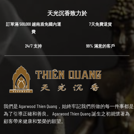
天光沉香致力於
訂單滿 500,000 越南盾免國內運
7天免費退貨
費
24/7 支持
99% 滿意的客戶
我們是 Agarwood Thien Quang，始終牢記我們所做的每一件事都是
為了引導正確和善良。 Agarwood Thien Quang 誕生之初就懷著為
顧客帶來健康和繁榮的願望。