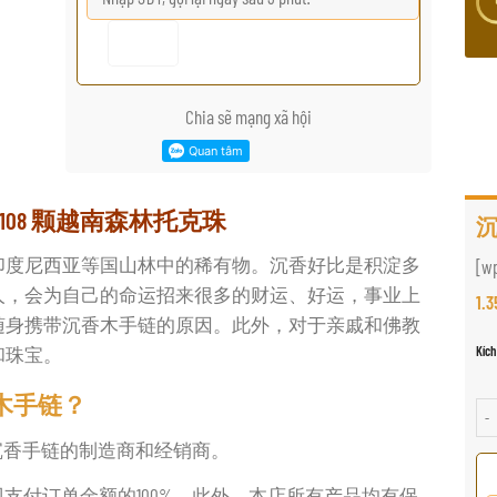
Chia sẽ mạng xã hội
108 颗越南森林托克珠
沉
印度尼西亚等国山林中的稀有物。沉香好比是积淀多
[w
人，会为自己的命运招来很多的财运、好运，事业上
1.
随身携带沉香木手链的原因。此外，对于亲戚和佛教
和珠宝。
Kích
沉香木手链？
沉香
久负盛名的沉香手链的制造商和经销商。
即支付订单金额的100%。此外，本店所有产品均有保