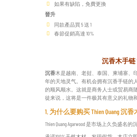
如果有缺陷，免費更換
晉升
同款產品買 5 送 1
春節促銷高達 10%
沉香木手链 
沉香
木是越南、老挝、泰国、柬埔寨、
年的天地灵气。有机会拥有沉香手链的
的顺风顺水。这就是商务人士或贸易商
徒来说，这将是一件极其有意义的礼物
1. 为什么要购买 Thien Quang 
Thien Quang Agarwood 是市场上
承诺100%天然木材，发现假货，本店立