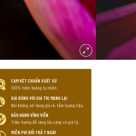
CAM KẾT CHUẨN XUẤT XỨ
100% trầm hương tự nhiên
GIÁ ĐÚNG VỚI GIÁ TRỊ MANG LẠI
Nói không với hàng giá rẻ, tẩm hương liệu.
BẢO HÀNH VĨNH VIỄN
Trầm hương để càng lâu càng có giá trị.
MIỄN PHÍ ĐỔI TRẢ 7 NGÀY