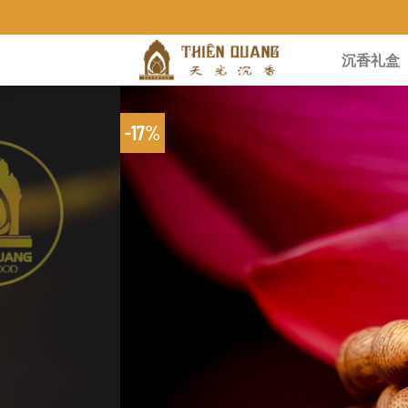
Chuyển
TRẦM HƯƠNG THIÊN QUANG KHÁNH HÒA
đến
沉香礼盒
nội
dung
-17%