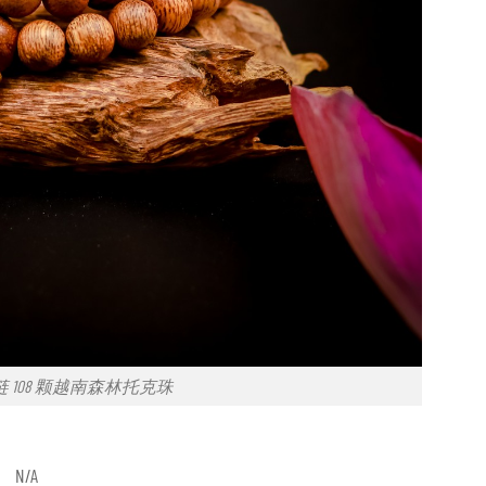
 108 颗越南森林托克珠
N/A