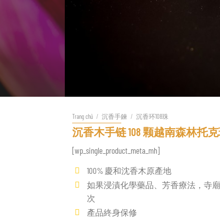
Trang chủ
/
沉香手鍊
/
沉香环108珠
沉香木手链 108 颗越南森林托
[wp_single_product_meta_mh]
100% 慶和沈香木原產地
如果浸漬化學藥品、芳香療法，寺廟 1
次
產品終身保修