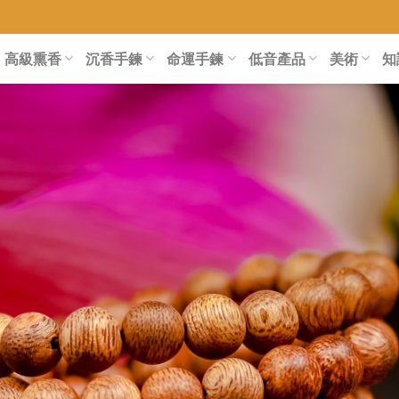
高級熏香
沉香手鍊
命運手鍊
低音產品
美術
知