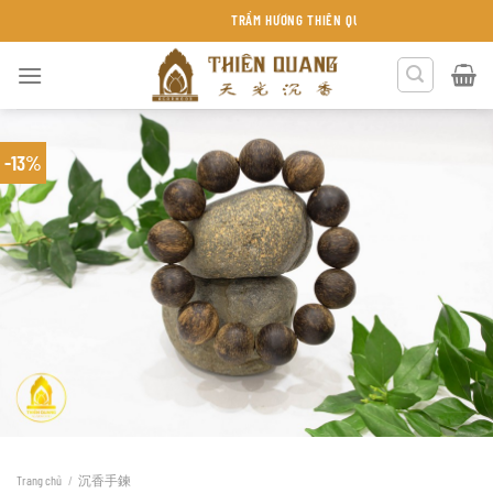
Chuyển
TRẦM HƯƠNG THIÊN QUANG KHÁNH HÒA
đến
nội
dung
-13%
Trang chủ
/
沉香手鍊