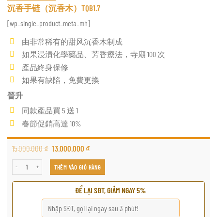
沉香手链（沉香木）TQB1.7
[wp_single_product_meta_mh]
由非常稀有的甜风沉香木制成
如果浸漬化學藥品、芳香療法，寺廟 100 次
產品終身保修
如果有缺陷，免費更換
晉升
同款產品買 5 送 1
春節促銷高達 10%
15.000.000
₫
13.000.000
₫
沉香手链（沉香木）TQB1.7 số lượng
THÊM VÀO GIỎ HÀNG
ĐỂ LẠI SĐT, GIẢM NGAY 5%