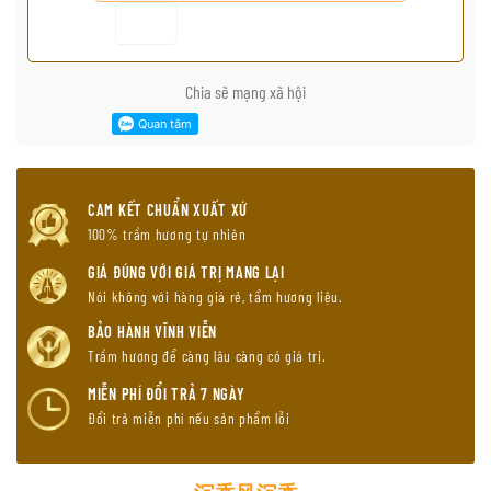
Chia sẽ mạng xã hội
CAM KẾT CHUẨN XUẤT XỨ
100% trầm hương tự nhiên
GIÁ ĐÚNG VỚI GIÁ TRỊ MANG LẠI
Nói không với hàng giá rẻ, tẩm hương liệu.
BẢO HÀNH VĨNH VIỄN
Trầm hương để càng lâu càng có giá trị.
MIỄN PHÍ ĐỔI TRẢ 7 NGÀY
Đổi trả miễn phí nếu sản phẩm lỗi