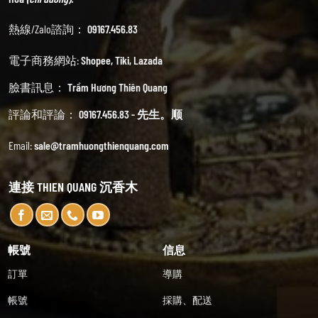
熱線/Zalo諮詢：
09167.456.83
電子商務網站:
Shopee
,
Tiki
,
Lazada
臉書訊息：
Trầm Hương Thiên Quang
評論和評論：
09167.456.83 - 先生。顺
Email:
sale@tramhuongthienquang.com
連接 THIEN QUANG 沉香木
帳號
信息
訂單
導購
帳號
採購、配送