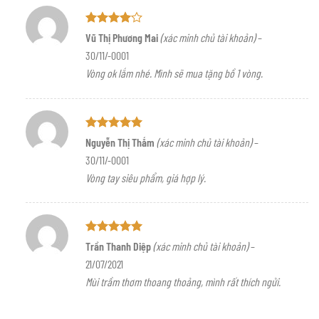
Được
Vũ Thị Phương Mai
(xác minh chủ tài khoản)
–
xếp hạng
30/11/-0001
4
5 sao
Vòng ok lắm nhé. Mình sẽ mua tặng bồ 1 vòng.
Được xếp
Nguyễn Thị Thắm
(xác minh chủ tài khoản)
–
hạng
5
5
30/11/-0001
sao
Vòng tay siêu phẩm, giá hợp lý.
Được xếp
Trần Thanh Diệp
(xác minh chủ tài khoản)
–
hạng
5
5
21/07/2021
sao
Mùi trầm thơm thoang thoảng, mình rất thích ngửi.