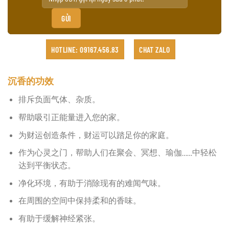
HOTLINE: 09167.456.83
CHAT ZALO
沉香的功效
排斥负面气体、杂质。
帮助吸引正能量进入您的家。
为财运创造条件，财运可以踏足你的家庭。
作为心灵之门，帮助人们在聚会、冥想、瑜伽……中轻松
达到平衡状态。
净化环境，有助于消除现有的难闻气味。
在周围的空间中保持柔和的香味。
有助于缓解神经紧张。