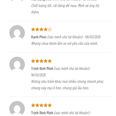
hạng
5
5
Chất lượng tốt, rất đáng để mua. Mình sẽ ủng hộ
sao
thêm.
Được
Hạnh Phúc
(xác minh chủ tài khoản)
–
06/02/2021
xếp hạng
Nhang chưa thơm lắm so với yêu cầu của mình.
4
5 sao
Được xếp
Trịnh Đình Minh
(xác minh chủ tài khoản)
–
hạng
5
5
18/02/2021
sao
Không như trầm khác mùi nhiều nhưng nhanh phai,
nhang này mụi ít hơn, nhưng giữ lâu hơn.
Được xếp
Trịnh Đình Minh
(xác minh chủ tài khoản)
–
hạng
5
5