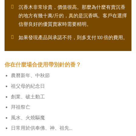
沉香木非常珍貴，價值很高。那麼為什麼有賣沉香
的地方有幾十萬/斤的，真的是沉香嗎。客戶在選擇
信譽良好的優質賣家時需要精明。
如果發現產品與承諾不符，則多支付 100 倍的費用。
你在什麼場合使用帶別針的香？
農曆新年、中秋節
祖父母的紀念日
創業、破土動工
拜祖祭亡
風水、火燒驅魔
日常用於供奉佛、神、祖先…