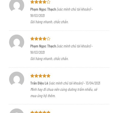
Được
Phạm Ngọc Thạch
(xác minh chủ tài khoản)
–
xếp hạng
18/03/2021
4
5 sao
Gói hàng nhanh, chắc chắn.
Được
Phạm Ngọc Thạch
(xác minh chủ tài khoản)
–
xếp hạng
18/03/2021
4
5 sao
Gói hàng nhanh, chắc chắn.
Được xếp
Trần Diệu Lê
(xác minh chủ tài khoản)
–
13/04/2021
hạng
5
5
Mình hay đi chua nên cúng dường trầm nhiều, sẽ
sao
mua ủng hộ thêm.