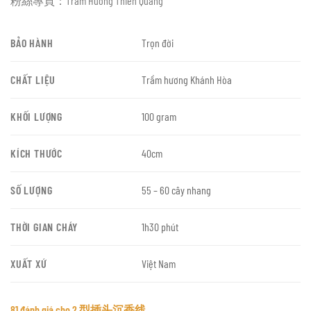
粉絲專頁：Tram Huong Thien Quang
BẢO HÀNH
Trọn đời
CHẤT LIỆU
Trầm hương Khánh Hòa
KHỐI LƯỢNG
100 gram
KÍCH THƯỚC
40cm
SỐ LƯỢNG
55 – 60 cây nhang
THỜI GIAN CHÁY
1h30 phút
XUẤT XỨ
Việt Nam
81 đánh giá cho
2 型插头沉香线