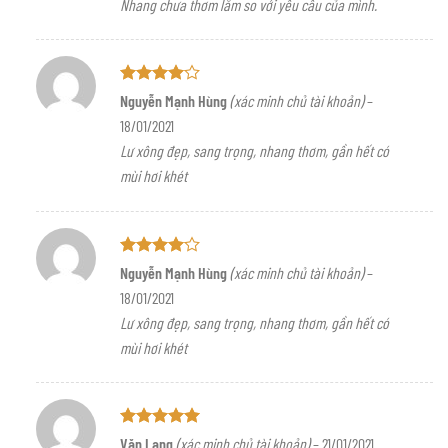
Nhang chưa thơm lắm so với yêu cầu của mình.
4
5 sao
Được
Nguyễn Mạnh Hùng
(xác minh chủ tài khoản)
–
xếp hạng
18/01/2021
4
5 sao
Lư xông đẹp, sang trọng, nhang thơm, gần hết có
mùi hơi khét
Được
Nguyễn Mạnh Hùng
(xác minh chủ tài khoản)
–
xếp hạng
18/01/2021
4
5 sao
Lư xông đẹp, sang trọng, nhang thơm, gần hết có
mùi hơi khét
Được xếp
Văn Lang
(xác minh chủ tài khoản)
–
21/01/2021