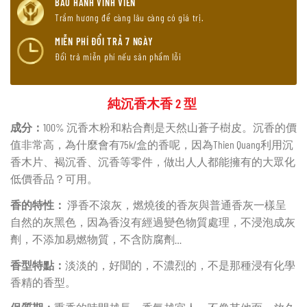
BẢO HÀNH VĨNH VIỄN
Trầm hương để càng lâu càng có giá trị.
MIỄN PHÍ ĐỔI TRẢ 7 NGÀY
Đổi trả miễn phí nếu sản phẩm lỗi
純沉香木香 2 型
成分：
100% 沉香木粉和粘合劑是天然山蒼子樹皮。沉香的價
值非常高，為什麼會有75k/盒的香呢，因為Thien Quang利用沉
香木片、褐沉香、沉香等零件，做出人人都能擁有的大眾化
低價香品？可用。
香的特性：
淨香不滾灰，燃燒後的香灰與普通香灰一樣呈
自然的灰黑色，因為香沒有經過變色物質處理，不浸泡成灰
劑，不添加易燃物質，不含防腐劑…
香型特點：
淡淡的，好聞的，不濃烈的，不是那種浸有化學
香精的香型。