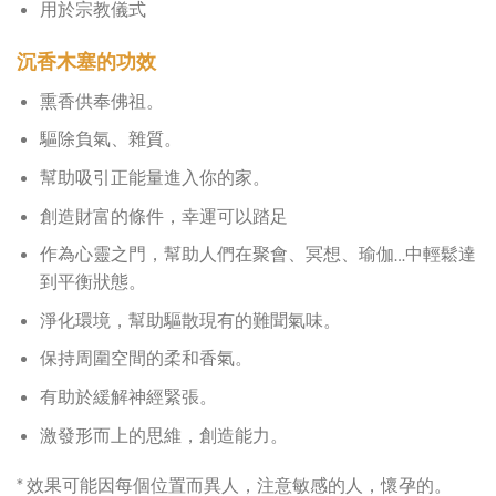
用於宗教儀式
沉香木塞的功效
熏香供奉佛祖。
驅除負氣、雜質。
幫助吸引正能量進入你的家。
創造財富的條件，幸運可以踏足
作為心靈之門，幫助人們在聚會、冥想、瑜伽…中輕鬆達
到平衡狀態。
淨化環境，幫助驅散現有的難聞氣味。
保持周圍空間的柔和香氣。
有助於緩解神經緊張。
激發形而上的思維，創造能力。
* 效果可能因每個位置而異人，注意敏感的人，懷孕的。