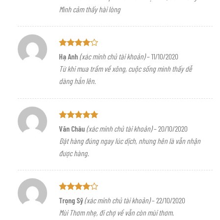
Mình cảm thấy hài lòng
Được
Hạ Anh
(xác minh chủ tài khoản)
–
11/10/2020
xếp hạng
Từ khi mua trầm về xông, cuộc sống mình thấy dễ
4
5 sao
dàng hẳn lên.
Được xếp
Văn Châu
(xác minh chủ tài khoản)
–
20/10/2020
hạng
5
5
Đặt hàng đúng ngay lúc dịch, nhưng hên là vẫn nhận
sao
được hàng.
Được
Trọng Sỹ
(xác minh chủ tài khoản)
–
22/10/2020
xếp hạng
Mùi Thơm nhẹ, đi chợ về vẫn còn mùi thơm.
4
5 sao