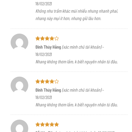
18/02/2021
sao
Không như trầm khác mùi nhiều nhưng nhanh phai,
nhang này mụi ít hơn, nhưng giữ lâu hơn.
Được
Đinh Thúy Hằng
(xác minh chủ tài khoản)
–
xếp hạng
18/02/2021
4
5 sao
Nhang không thơm lắm, k biết nguyên nhân từ đâu,
Được
Đinh Thúy Hằng
(xác minh chủ tài khoản)
–
xếp hạng
18/02/2021
4
5 sao
Nhang không thơm lắm, k biết nguyên nhân từ đâu,
Được xếp