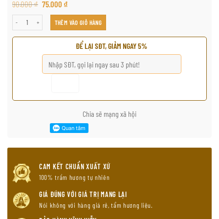
90.000
₫
75.000
₫
2 型插头沉香线 số lượng
THÊM VÀO GIỎ HÀNG
ĐỂ LẠI SĐT, GIẢM NGAY 5%
Chia sẽ mạng xã hội
CAM KẾT CHUẨN XUẤT XỨ
100% trầm hương tự nhiên
GIÁ ĐÚNG VỚI GIÁ TRỊ MANG LẠI
Nói không với hàng giá rẻ, tẩm hương liệu.