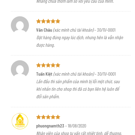
Nhang chưa thơm lắm so với yêu cầu của mình.
4
5 sao
Được xếp
Văn Châu
(xác minh chủ tài khoản)
–
30/11/-0001
hạng
5
5
Đặt hàng đúng ngay lúc dịch, nhưng hên là vẫn nhận
sao
được hàng.
Được xếp
Tuấn Kiệt
(xác minh chủ tài khoản)
–
30/11/-0001
hạng
5
5
Lần đầu thì sản phẩm của mình bị lỗi một chút, sau
sao
khi nhắn tin cho shop thì đã có bạn liên hệ luôn để
đổi sản phẩm.
Được xếp
phuongnamth23
–
18/08/2020
hạng
5
5
Nhân viên của shop tư vấn rất nhiệt tình, dễ thương.
sao