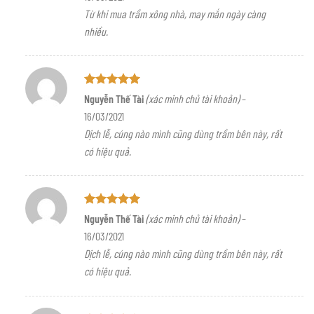
Từ khi mua trầm xông nhà, may mắn ngày càng
nhiều.
Được xếp
Nguyễn Thế Tài
(xác minh chủ tài khoản)
–
hạng
5
5
16/03/2021
sao
Dịch lễ, cúng nào mình cũng dùng trầm bên này, rất
có hiệu quả.
Được xếp
Nguyễn Thế Tài
(xác minh chủ tài khoản)
–
hạng
5
5
16/03/2021
sao
Dịch lễ, cúng nào mình cũng dùng trầm bên này, rất
có hiệu quả.