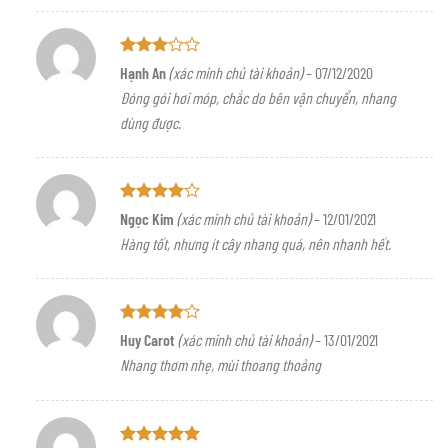
Được
Hạnh An
(xác minh chủ tài khoản)
–
07/12/2020
xếp
Đóng gói hơi móp, chắc do bên vận chuyển, nhang
hạng
3
5 sao
dùng được.
Được
Ngọc Kim
(xác minh chủ tài khoản)
–
12/01/2021
xếp hạng
Hàng tốt, nhưng ít cây nhang quá, nên nhanh hết.
4
5 sao
Được
Huy Carot
(xác minh chủ tài khoản)
–
13/01/2021
xếp hạng
Nhang thơm nhẹ, mùi thoang thoảng
4
5 sao