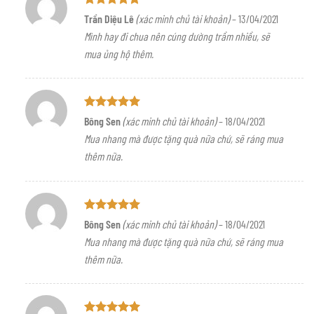
Được xếp
Trần Diệu Lê
(xác minh chủ tài khoản)
–
13/04/2021
hạng
5
5
Mình hay đi chua nên cúng dường trầm nhiều, sẽ
sao
mua ủng hộ thêm.
Được xếp
Bông Sen
(xác minh chủ tài khoản)
–
18/04/2021
hạng
5
5
Mua nhang mà được tặng quà nữa chứ, sẽ ráng mua
sao
thêm nữa.
Được xếp
Bông Sen
(xác minh chủ tài khoản)
–
18/04/2021
hạng
5
5
Mua nhang mà được tặng quà nữa chứ, sẽ ráng mua
sao
thêm nữa.