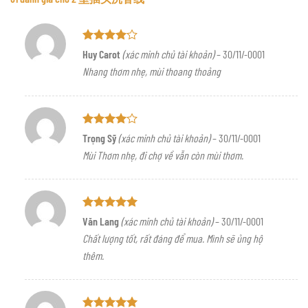
Được
Huy Carot
(xác minh chủ tài khoản)
–
30/11/-0001
xếp hạng
Nhang thơm nhẹ, mùi thoang thoảng
4
5 sao
Được
Trọng Sỹ
(xác minh chủ tài khoản)
–
30/11/-0001
xếp hạng
Mùi Thơm nhẹ, đi chợ về vẫn còn mùi thơm.
4
5 sao
Được xếp
Văn Lang
(xác minh chủ tài khoản)
–
30/11/-0001
hạng
5
5
Chất lượng tốt, rất đáng để mua. Mình sẽ ủng hộ
sao
thêm.