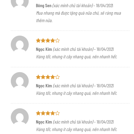
Được xếp
Bông Sen
(xác minh chủ tài khoản)
–
18/04/2021
hạng
5
5
Mua nhang mà được tặng quà nữa chứ, sẽ ráng mua
sao
thêm nữa.
Được
Ngọc Kim
(xác minh chủ tài khoản)
–
18/04/2021
xếp hạng
Hàng tốt, nhưng ít cây nhang quá, nên nhanh hết.
4
5 sao
Được
Ngọc Kim
(xác minh chủ tài khoản)
–
18/04/2021
xếp hạng
Hàng tốt, nhưng ít cây nhang quá, nên nhanh hết.
4
5 sao
Được
Ngọc Kim
(xác minh chủ tài khoản)
–
18/04/2021
xếp hạng
Hàng tốt, nhưng ít cây nhang quá, nên nhanh hết.
4
5 sao