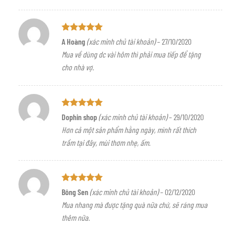
Được xếp
A Hoàng
(xác minh chủ tài khoản)
–
27/10/2020
hạng
5
5
Mua về dùng dc vài hôm thì phải mua tiếp để tặng
sao
cho nhà vợ.
Được xếp
Dophin shop
(xác minh chủ tài khoản)
–
29/10/2020
hạng
5
5
Hơn cả một sản phẩm hằng ngày, mình rất thích
sao
trầm tại đây, mùi thơm nhẹ, ấm.
Được xếp
Bông Sen
(xác minh chủ tài khoản)
–
02/12/2020
hạng
5
5
Mua nhang mà được tặng quà nữa chứ, sẽ ráng mua
sao
thêm nữa.