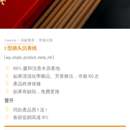
Trang chủ
/
高級熏香
/
带塞沉香
2 型插头沉香线
[wp_single_product_meta_mh]
100% 慶和沈香木原產地
如果浸漬化學藥品、芳香療法，寺廟 100 次
產品終身保修
如果有缺陷，免費更換
晉升
同款產品買 5 送 1
春節促銷高達 10%