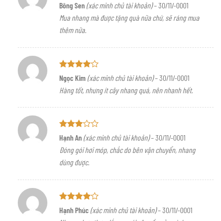
Được xếp
Bông Sen
(xác minh chủ tài khoản)
–
30/11/-0001
hạng
5
5
Mua nhang mà được tặng quà nữa chứ, sẽ ráng mua
sao
thêm nữa.
Được
Ngọc Kim
(xác minh chủ tài khoản)
–
30/11/-0001
xếp hạng
Hàng tốt, nhưng ít cây nhang quá, nên nhanh hết.
4
5 sao
Được
Hạnh An
(xác minh chủ tài khoản)
–
30/11/-0001
xếp
Đóng gói hơi móp, chắc do bên vận chuyển, nhang
hạng
3
5 sao
dùng được.
Được
Hạnh Phúc
(xác minh chủ tài khoản)
–
30/11/-0001
xếp hạng