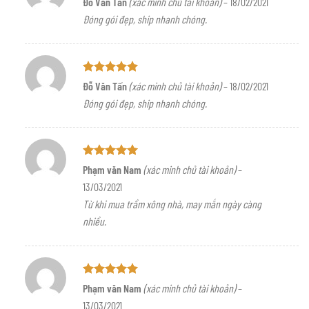
Đỗ Văn Tấn
(xác minh chủ tài khoản)
–
18/02/2021
hạng
5
5
Đóng gói đẹp, ship nhanh chóng.
sao
Được xếp
Đỗ Văn Tấn
(xác minh chủ tài khoản)
–
18/02/2021
hạng
5
5
Đóng gói đẹp, ship nhanh chóng.
sao
Được xếp
Phạm văn Nam
(xác minh chủ tài khoản)
–
hạng
5
5
13/03/2021
sao
Từ khi mua trầm xông nhà, may mắn ngày càng
nhiều.
Được xếp
Phạm văn Nam
(xác minh chủ tài khoản)
–
hạng
5
5
13/03/2021
sao