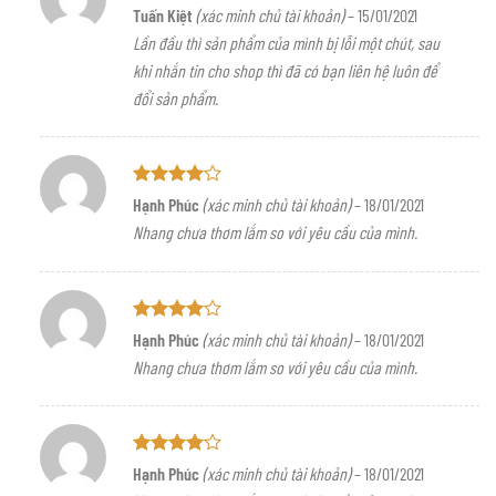
Được xếp
Tuấn Kiệt
(xác minh chủ tài khoản)
–
15/01/2021
hạng
5
5
Lần đầu thì sản phẩm của mình bị lỗi một chút, sau
sao
khi nhắn tin cho shop thì đã có bạn liên hệ luôn để
đổi sản phẩm.
Được
Hạnh Phúc
(xác minh chủ tài khoản)
–
18/01/2021
xếp hạng
Nhang chưa thơm lắm so với yêu cầu của mình.
4
5 sao
Được
Hạnh Phúc
(xác minh chủ tài khoản)
–
18/01/2021
xếp hạng
Nhang chưa thơm lắm so với yêu cầu của mình.
4
5 sao
Được
Hạnh Phúc
(xác minh chủ tài khoản)
–
18/01/2021
xếp hạng