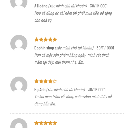
Được xếp
A Hoàng
(xác minh chủ tài khoản)
–
30/11/-0001
hạng
5
5
Mua về dùng dc vài hôm thì phải mua tiếp để tặng
sao
cho nhà vợ.
Được xếp
Dophin shop
(xác minh chủ tài khoản)
–
30/11/-0001
hạng
5
5
Hơn cả một sản phẩm hằng ngày, mình rất thích
sao
trầm tại đây, mùi thơm nhẹ, ấm.
Được
Hạ Anh
(xác minh chủ tài khoản)
–
30/11/-0001
xếp hạng
Từ khi mua trầm về xông, cuộc sống mình thấy dễ
4
5 sao
dàng hẳn lên.