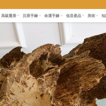
高級熏香
沉香手鍊
命運手鍊
低音產品
美術
知