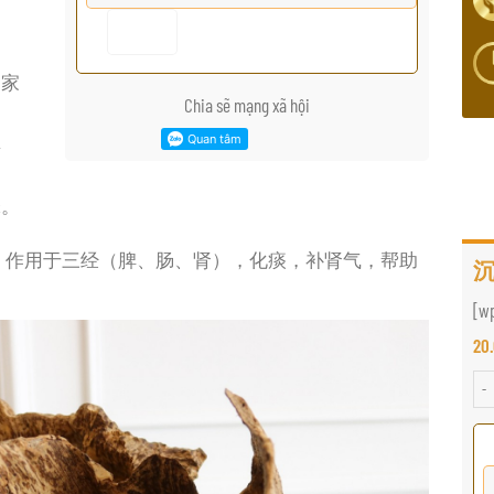
的家
Chia sẽ mạng xã hội
冥
味。
，作用于三经（脾、肠、肾），化痰，补肾气，帮助
沉
[w
20
沉香