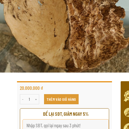
20.000.000
₫
沉香摆件专用型号TQB2.12 số lượng
THÊM VÀO GIỎ HÀNG
ĐỂ LẠI SĐT, GIẢM NGAY 5%