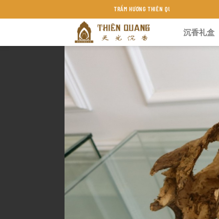
Chuyển
TRẦM HƯƠNG THIÊN QUANG KHÁNH HÒA
đến
沉香礼盒
nội
dung