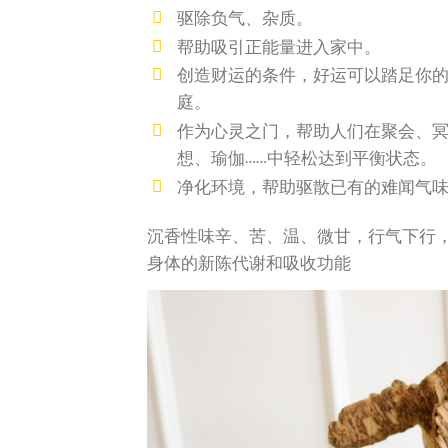
驱除负气、杂质。
帮助吸引正能量进入家中。
创造财运的条件，好运可以踏足你
庭。
作为心灵之门，帮助人们在聚会、
想、瑜伽……中轻松达到平衡状态。
净化环境，帮助驱散已有的难闻气
沉香性味辛、苦、温、微甘，行气下行
身体的新陈代谢和吸收功能