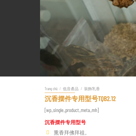
Trang chủ
/
低音產品
/
裝飾乳香
沉香摆件专用型号TQB2.12
[wp_single_product_meta_mh]
沉香摆件专用型号
熏香拜佛拜祖。