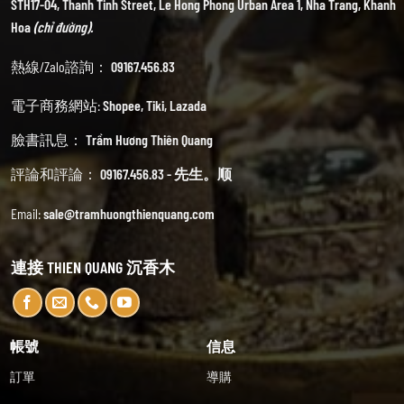
STH17-04, Thanh Tinh Street, Le Hong Phong Urban Area 1, Nha Trang, Khanh
Hoa
(chỉ đường).
熱線/Zalo諮詢：
09167.456.83
電子商務網站:
Shopee
,
Tiki
,
Lazada
臉書訊息：
Trầm Hương Thiên Quang
評論和評論：
09167.456.83 - 先生。顺
Email:
sale@tramhuongthienquang.com
連接 THIEN QUANG 沉香木
帳號
信息
訂單
導購