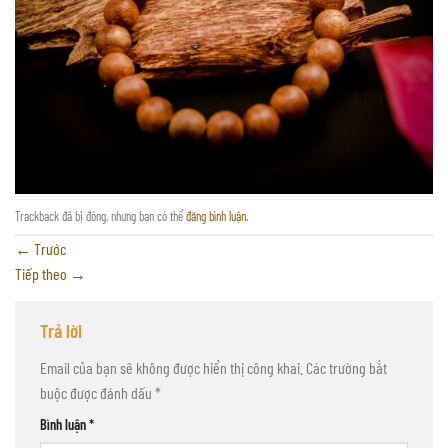
Trackback đã bị đóng, nhưng bạn có thể
đăng bình luận
.
←
Trước
Tiếp theo
→
Trả lời
Email của bạn sẽ không được hiển thị công khai.
Các trường bắt
buộc được đánh dấu
*
Bình luận
*