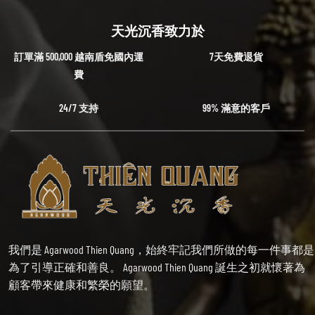
天光沉香致力於
訂單滿 500,000 越南盾免國內運
7天免費退貨
費
24/7 支持
99% 滿意的客戶
我們是 Agarwood Thien Quang，始終牢記我們所做的每一件事都是
為了引導正確和善良。 Agarwood Thien Quang 誕生之初就懷著為
顧客帶來健康和繁榮的願望。