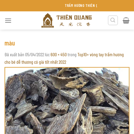
Chuyển
TRẦM HƯƠNG THIÊN QUANG KHÁNH HÒA
đến
nội
dung
màu
Đã xuất bản
05/04/2022
lúc
600 × 450
trong
Top10+ vòng tay trầm hương
cho bé dễ thương có giá tốt nhất 2022