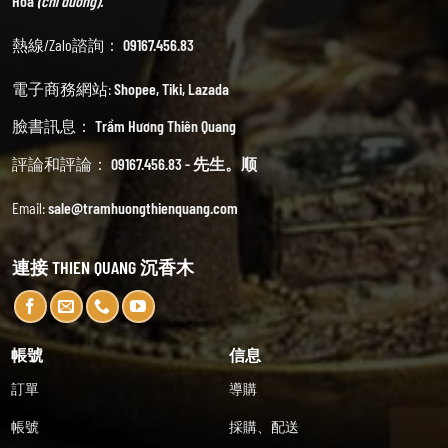
Hoa
(chỉ đường).
熱線/Zalo諮詢：
09167.456.83
電子商務網站:
Shopee
,
Tiki
,
Lazada
臉書訊息：
Trầm Hương Thiên Quang
評論和評論：
09167.456.83 - 先生。顺
Email:
sale@tramhuongthienquang.com
連接 THIEN QUANG 沉香木
帳號
信息
訂單
導購
帳號
採購、配送