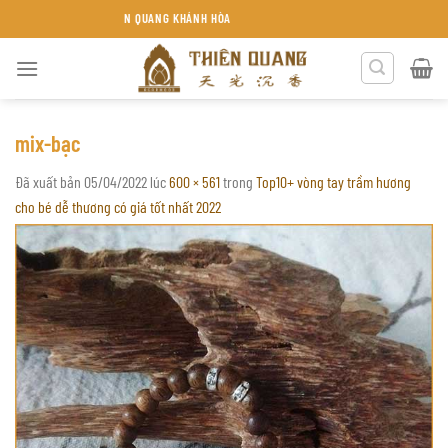
Chuyển
TRẦM HƯƠNG THIÊN QUANG KHÁNH HÒA
đến
nội
dung
mix-bạc
Đã xuất bản
05/04/2022
lúc
600 × 561
trong
Top10+ vòng tay trầm hương
cho bé dễ thương có giá tốt nhất 2022