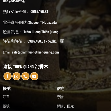
Hoa
(chỉ đường).
熱線/Zalo諮詢：
09167.456.83
電子商務網站:
Shopee
,
Tiki
,
Lazada
臉書訊息：
Trầm Hương Thiên Quang
評論和評論：
09167.456.83 - 先生。顺
Email:
sale@tramhuongthienquang.com
連接 THIEN QUANG 沉香木
帳號
信息
訂單
導購
帳號
採購、配送