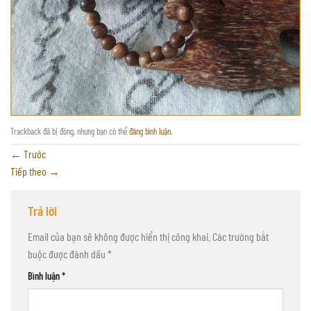
Trackback đã bị đóng, nhưng bạn có thể
đăng bình luận
.
←
Trước
Tiếp theo
→
Trả lời
Email của bạn sẽ không được hiển thị công khai.
Các trường bắt
buộc được đánh dấu
*
Bình luận
*