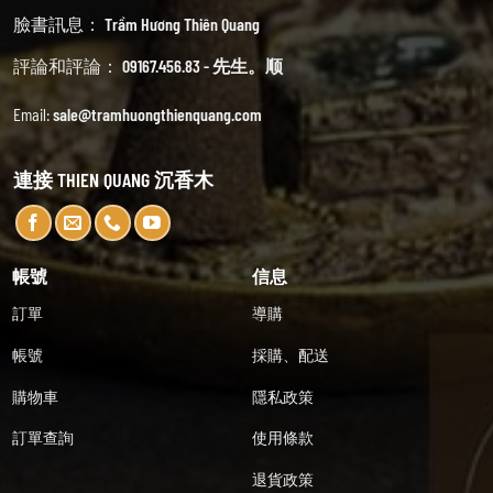
臉書訊息：
Trầm Hương Thiên Quang
評論和評論：
09167.456.83 - 先生。顺
Email:
sale@tramhuongthienquang.com
連接 THIEN QUANG 沉香木
帳號
信息
訂單
導購
帳號
採購、配送
購物車
隱私政策
訂單查詢
使用條款
退貨政策