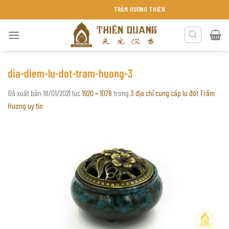
Chuyển
TRẦM HƯƠNG THIÊN QUANG KHÁNH HÒA
đến
nội
dung
dia-diem-lu-dot-tram-huong-3
Đã xuất bản
18/01/2021
lúc
1920 × 1078
trong
3 địa chỉ cung cấp lư đốt Trầm
Hương uy tín