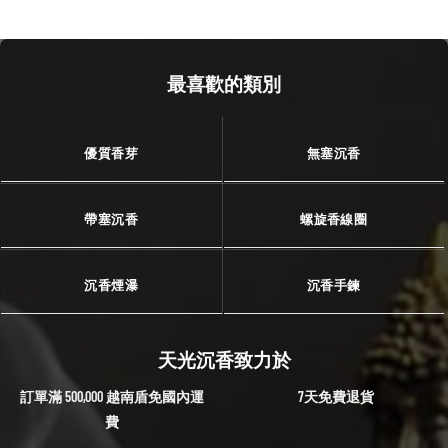
最喜歡的類別
優質香芽
無塞沉香
帶塞沉香
螺旋香線圈
沉香煙瀑
沉香手鍊
天光沉香致力於
訂單滿 500,000 越南盾免國內運
7天免費退貨
費