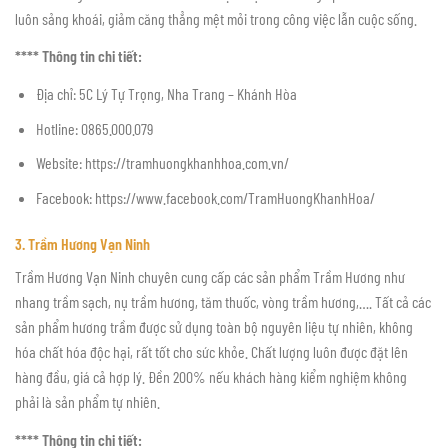
luôn sảng khoái, giảm căng thẳng mệt mỏi trong công việc lẫn cuộc sống.
**** Thông tin chi tiết:
Địa chỉ: 5C Lý Tự Trọng, Nha Trang – Khánh Hòa
Hotline: 0865.000.079
Website: https://tramhuongkhanhhoa.com.vn/
Facebook: https://www.facebook.com/TramHuongKhanhHoa/
3. Trầm Hương Vạn Ninh
Trầm Hương Vạn Ninh chuyên cung cấp các sản phẩm Trầm Hương như
nhang trầm sạch, nụ trầm hương, tăm thuốc, vòng trầm hương,…. Tất cả các
sản phẩm hương trầm được sử dụng toàn bộ nguyên liệu tự nhiên, không
hóa chất hóa độc hại, rất tốt cho sức khỏe. Chất lượng luôn được đặt lên
hàng đầu, giá cả hợp lý. Đền 200% nếu khách hàng kiểm nghiệm không
phải là sản phẩm tự nhiên.
**** Thông tin chi tiết: