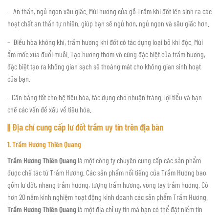
– An thần, ngủ ngon xâu giấc. Mùi hương của gỗ Trầm khi đốt lên sinh ra các
hoạt chất an thần tự nhiên, giúp bạn sẽ ngủ hơn, ngủ ngon và sâu giấc hơn.
– Điều hòa không khí, trầm hương khi đốt có tác dụng loại bỏ khí độc. Mùi
ẩm mốc xua đuổi muỗi. Tạo hương thơm vô cùng đặc biệt của trầm hương,
đặc biệt tạo ra không gian sạch sẽ thoáng mát cho không gian sinh hoạt
của bạn.
– Cân bằng tốt cho hệ tiêu hóa, tác dụng cho nhuận tràng, lợi tiểu và hạn
chế các vấn đề xấu về tiêu hóa.
|| Địa chỉ cung cấp lư đốt trầm uy tín trên địa bàn
1. Trầm Hương Thiên Quang
Trầm Hương Thiên Quang
là một công ty chuyên cung cấp các sản phẩm
được chế tác từ Trầm Hương. Các sản phẩm nổi tiếng của Trầm Hương bao
gồm lư đốt, nhang trầm hương, tượng trầm hương, vòng tay trầm hương. Có
hơn 20 năm kinh nghiệm hoạt động kinh doanh các sản phẩm Trầm Hương.
Trầm Hương Thiên Quang
là một địa chỉ uy tín mà bạn có thể đặt niềm tin