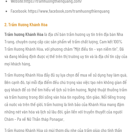
Website:https://tramhuongthienquang.com/
Facebook: https://www.facebook.com/tramhuongthienquang
2. Trầm Hương Khánh Hòa
Trầm hương Khánh Hòa
là địa chỉ bán trầm hương uy tín trên địa bàn Nha
Trang, chuyên cung cấp các sản phẩm về trầm chất lượng. Cam kết 100%
Trầm Hương Khánh Hòa, với phương châm “Một điều tín – vạn niềm tin”. Đã
và đang khẳng định được vị thế trên thị trường uy tín và là địa chỉ tin cậy của
mọi khách hàng.
Trầm Hương Khánh Hòa đầy đủ sự lựa chọn để mua về sử dụng hay làm quà.
Bên cạnh đó, tại mỗi địa điểm đều chú trọng vào việc tạo nên không gian để
quý khách để có thể tìm hiểu về lịch sử trầm hương. Nghệ thuật thưởng trầm
và trầm hương trong đời sống văn hóa tín ngưỡng, tôn giáo. Nổi tiếng trong
cả nước và trên thế giới, trầm hương là linh bảo của Khánh Hòa mang đậm
những nét văn hóa và lịch sử lâu đời, gắn liền với truyền thuyết của người
Chăm – Pa về Nữ Thần tháp Ponagar.
Trầm Hương Khánh Hòa có mùi thơm dịu nhẹ của trầm giúp cho tinh thần