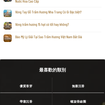
Nước Hoa Cao Cấp
Vòng Tay Gỗ Trầm Hương Nha Trang Có Gì Đặc biệt?
Vòng trầm hương 15 hạt có tốt hay không?
Báo Mỹ Lý Giải Tại Sao Trầm Hương Việt Nam Đắt Giá
最喜歡的類別
優質香芽
無塞沉香
帶塞沉香
螺旋香線圈