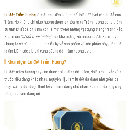
Lư đốt Trầm Hương
là một phụ kiện không thể thiếu đối với các tín đồ của
Trầm. Nó không chỉ giúp hương thơm lan tỏa ra từ Trầm Hương càng thêm
sự tinh khiết dễ chịu mà còn là một trong những vật dụng trang trí tinh xảo.
Khái niệm
“lư đốt trầm hương”
còn khá mới lạ với nhiều người. Hôm nay
chúng ta sẽ cùng nhau tìm hiểu kỹ về sản phẩm về sản phẩm này. Đặc biệt
là tìm kiếm các địa chỉ cung cấp lư đốt trầm hương uy tín.
|| Khái niệm Lư đốt Trầm Hương?
Lư đốt trầm hương
hay còn được gọi là đỉnh đốt trầm. Nhiều màu sắc kích
thước kiểu dáng khác nhau, nguyên liệu làm lư đốt đa dạng như gốm, đá
hoặc sứ. Lư đốt được thiết kế với hình dạng nhỏ nhắn, với hình dáng giống
bông hoa sen đang nở.