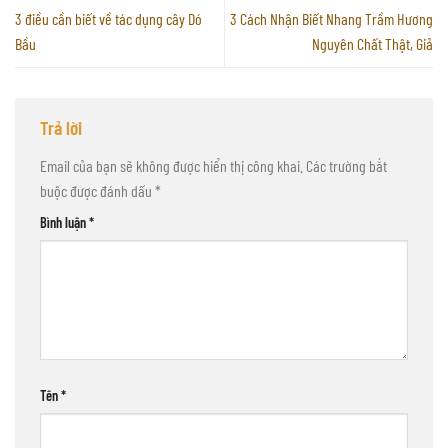
3 điều cần biết về tác dụng cây Dó
3 Cách Nhận Biết Nhang Trầm Hương
Bầu
Nguyên Chất Thật, Giả
Trả lời
Email của bạn sẽ không được hiển thị công khai.
Các trường bắt
buộc được đánh dấu
*
Bình luận
*
Tên
*