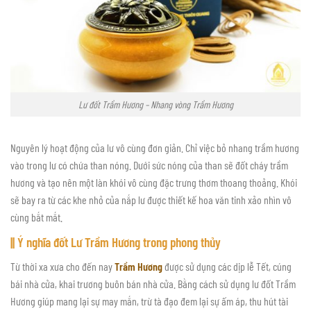
Lư đốt Trầm Hương – Nhang vòng Trầm Hương
Nguyên lý hoạt động của lư vô cùng đơn giản. Chỉ việc bỏ nhang trầm hương
vào trong lư có chứa than nóng. Dưới sức nóng của than sẽ đốt cháy trầm
hương và tạo nên một làn khói vô cùng đặc trưng thơm thoang thoảng. Khói
sẽ bay ra từ các khe nhỏ của nắp lư được thiết kế hoa văn tinh xảo nhìn vô
cùng bắt mắt.
|| Ý nghĩa đốt Lư Trầm Hương trong phong thủy
Từ thời xa xưa cho đến nay
Trầm Hương
được sử dụng các dịp lễ Tết, cúng
bái nhà cửa, khai trương buôn bán nhà cửa. Bằng cách sử dụng lư đốt Trầm
Hương giúp mang lại sự may mắn, trừ tà đạo đem lại sự ấm áp, thu hút tài