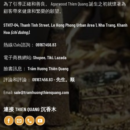
為了引導正確和善良。 Agarwood Thien Quang 誕生之初就懷著為
顧客帶來健康和繁榮的願望。
STH17-04, Thanh Tinh Street, Le Hong Phong Urban Area 1, Nha Trang, Khanh
Hoa
(chỉ đường).
熱線/Zalo諮詢：
09167.456.83
電子商務網站:
Shopee
,
Tiki
,
Lazada
臉書訊息：
Trầm Hương Thiên Quang
評論和評論：
09167.456.83 - 先生。顺
Email:
sale@tramhuongthienquang.com
連接 THIEN QUANG 沉香木