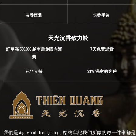
沉香煙瀑
沉香手鍊
天光沉香致力於
訂單滿 500,000 越南盾免國內運
7天免費退貨
費
24/7 支持
99% 滿意的客戶
我們是 Agarwood Thien Quang，始終牢記我們所做的每一件事都是