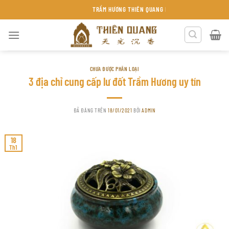
Chuyển
TRẦM HƯƠNG THIÊN QUANG KHÁNH HÒA
đến
nội
dung
CHƯA ĐƯỢC PHÂN LOẠI
3 địa chỉ cung cấp lư đốt Trầm Hương uy tín
ĐÃ ĐĂNG TRÊN
18/01/2021
BỞI
ADMIN
18
Th1