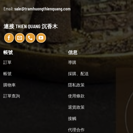
Email:
sale@tramhuongthienquang.com
連接 THIEN QUANG 沉香木
帳號
信息
訂單
導購
帳號
採購、配送
購物車
隱私政策
訂單查詢
使用條款
退貨政策
接觸
代理合作