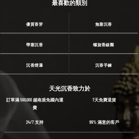
最喜歡的類別
優質香芽
無塞沉香
帶塞沉香
螺旋香線圈
沉香煙瀑
沉香手鍊
天光沉香致力於
訂單滿 500,000 越南盾免國內運
7天免費退貨
費
24/7 支持
99% 滿意的客戶