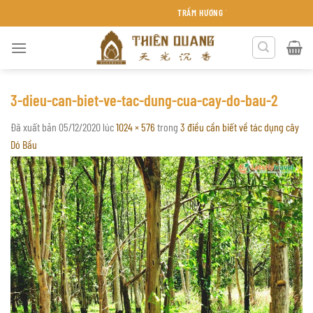
Chuyển
TRẦM HƯƠNG THIÊN QUANG KHÁNH HÒA
đến
nội
dung
3-dieu-can-biet-ve-tac-dung-cua-cay-do-bau-2
Đã xuất bản
05/12/2020
lúc
1024 × 576
trong
3 điều cần biết về tác dụng cây
Dó Bầu