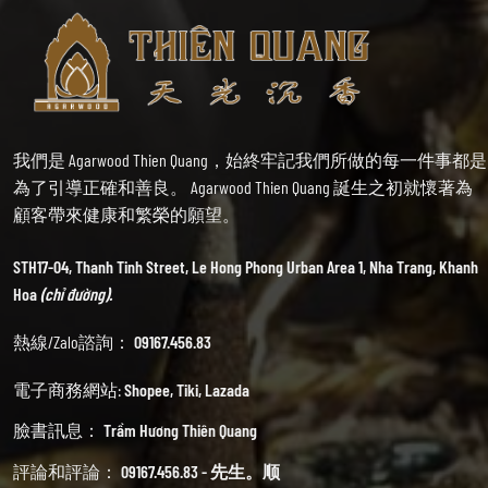
我們是 Agarwood Thien Quang，始終牢記我們所做的每一件事都是
為了引導正確和善良。 Agarwood Thien Quang 誕生之初就懷著為
顧客帶來健康和繁榮的願望。
STH17-04, Thanh Tinh Street, Le Hong Phong Urban Area 1, Nha Trang, Khanh
Hoa
(chỉ đường).
熱線/Zalo諮詢：
09167.456.83
電子商務網站:
Shopee
,
Tiki
,
Lazada
臉書訊息：
Trầm Hương Thiên Quang
評論和評論：
09167.456.83 - 先生。顺