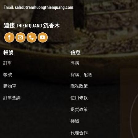
Email:
sale@tramhuongthienquang.com
連接 THIEN QUANG 沉香木
帳號
信息
訂單
導購
帳號
採購、配送
購物車
隱私政策
訂單查詢
使用條款
退貨政策
接觸
代理合作