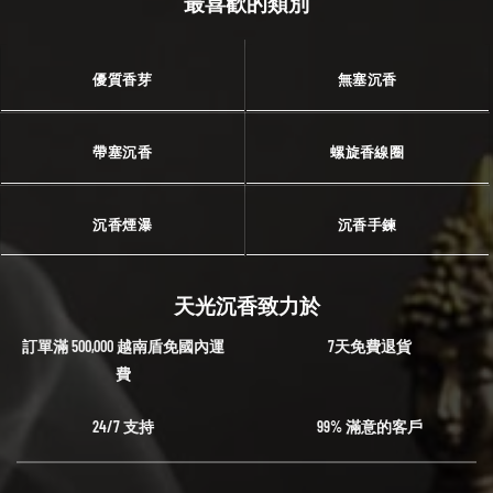
最喜歡的類別
優質香芽
無塞沉香
帶塞沉香
螺旋香線圈
沉香煙瀑
沉香手鍊
天光沉香致力於
訂單滿 500,000 越南盾免國內運
7天免費退貨
費
24/7 支持
99% 滿意的客戶