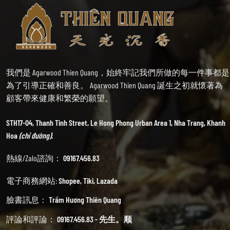
我們是 Agarwood Thien Quang，始終牢記我們所做的每一件事都是
為了引導正確和善良。 Agarwood Thien Quang 誕生之初就懷著為
顧客帶來健康和繁榮的願望。
STH17-04, Thanh Tinh Street, Le Hong Phong Urban Area 1, Nha Trang, Khanh
Hoa
(chỉ đường).
熱線/Zalo諮詢：
09167.456.83
電子商務網站:
Shopee
,
Tiki
,
Lazada
臉書訊息：
Trầm Hương Thiên Quang
評論和評論：
09167.456.83 - 先生。顺