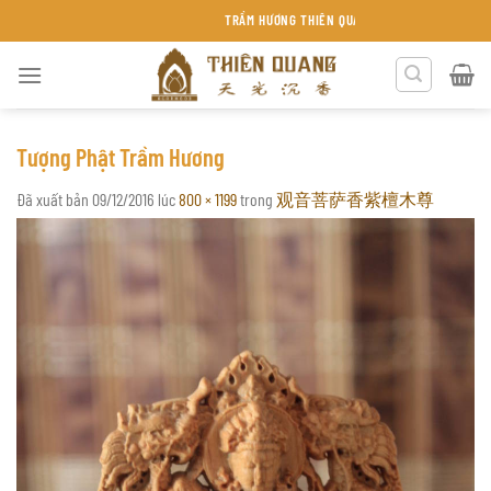
Chuyển
TRẦM HƯƠNG THIÊN QUANG KHÁNH HÒA
đến
nội
dung
Tượng Phật Trầm Hương
Đã xuất bản
09/12/2016
lúc
800 × 1199
trong
观音菩萨香紫檀木尊