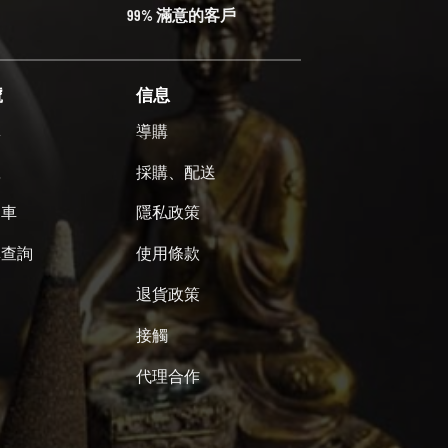
99% 滿意的客戶
號
信息
單
導購
號
採購、配送
物車
隱私政策
單查詢
使用條款
退貨政策
接觸
代理合作