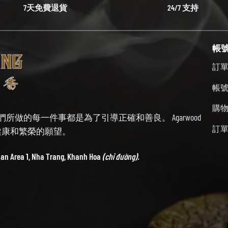
7天免費退貨
24/7 支持
帳
訂
帳
購
始終牢記我們所做的每一件事都是為了引導正確和善良。 Agarwood
訂
帶來健康和繁榮的願望。
ban Area 1, Nha Trang, Khanh Hoa
(chỉ đường).