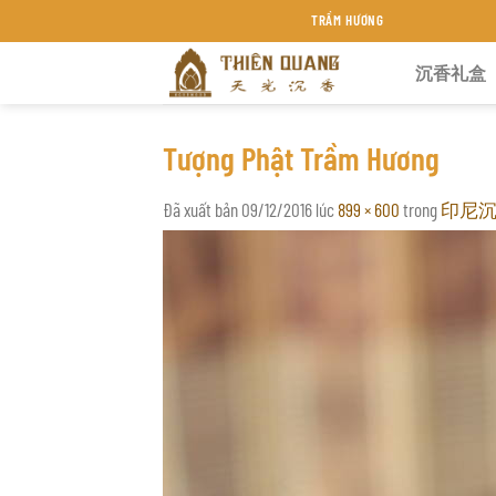
Chuyển
TRẦM HƯƠNG THIÊN QUANG KHÁNH HÒA
đến
沉香礼盒
nội
dung
Tượng Phật Trầm Hương
Đã xuất bản
09/12/2016
lúc
899 × 600
trong
印尼沉香