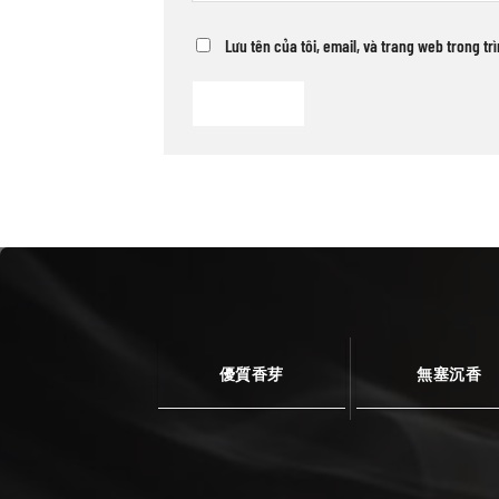
Lưu tên của tôi, email, và trang web trong tr
優質香芽
無塞沉香