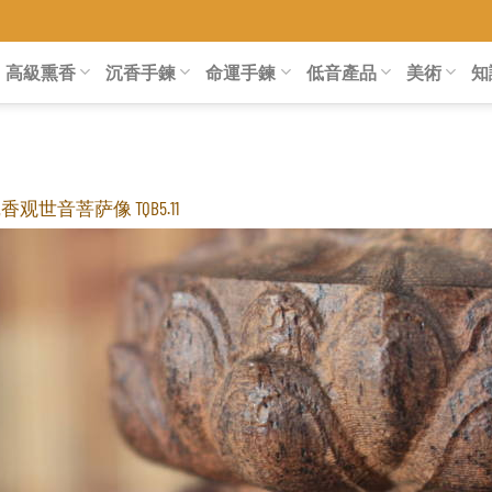
高級熏香
沉香手鍊
命運手鍊
低音產品
美術
知
观世音菩萨像 TQB5.11