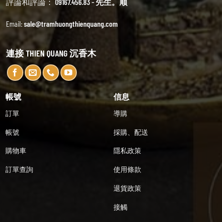
評論和評論：
09167.456.83 - 先生。顺
Email:
sale@tramhuongthienquang.com
連接 THIEN QUANG 沉香木
帳號
信息
訂單
導購
帳號
採購、配送
購物車
隱私政策
訂單查詢
使用條款
退貨政策
接觸