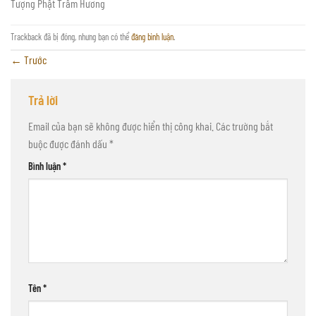
Tượng Phật Trầm Hương
Trackback đã bị đóng, nhưng bạn có thể
đăng bình luận
.
←
Trước
Trả lời
Email của bạn sẽ không được hiển thị công khai.
Các trường bắt
buộc được đánh dấu
*
Bình luận
*
Tên
*