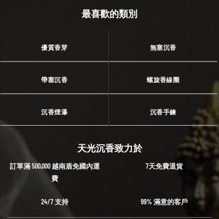
最喜歡的類別
優質香芽
無塞沉香
帶塞沉香
螺旋香線圈
沉香煙瀑
沉香手鍊
天光沉香致力於
訂單滿 500,000 越南盾免國內運
7天免費退貨
費
24/7 支持
99% 滿意的客戶