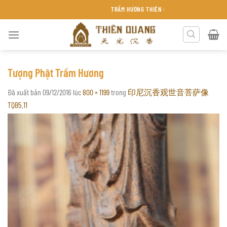
Chuyển
TRẦM HƯƠNG THIÊN QUANG KHÁNH HÒA
đến
nội
dung
Tượng Phật Trầm Hương
Đã xuất bản
09/12/2016
lúc
800 × 1199
trong
印尼沉香观世音菩萨像
TQB5.11