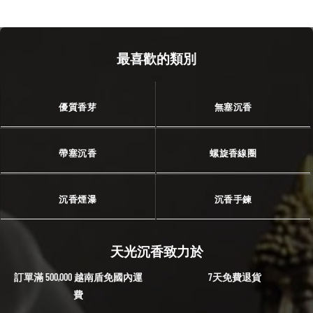
最喜歡的類別
優質香芽
無塞沉香
帶塞沉香
螺旋香線圈
沉香煙瀑
沉香手鍊
天光沉香致力於
訂單滿 500,000 越南盾免國內運
7天免費退貨
費