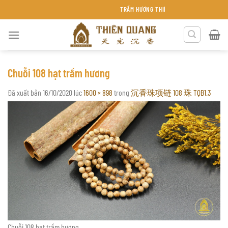
Chuyển
TRẦM HƯƠNG THIÊN QUANG KHÁNH HÒA
đến
nội
dung
Chuỗi 108 hạt trầm hương
Đã xuất bản
16/10/2020
lúc
1600 × 898
trong
沉香珠项链 108 珠 TQB1.3
Chuỗi 108 hạt trầm hương