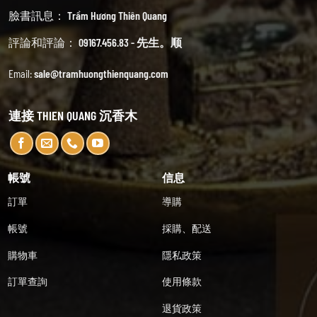
臉書訊息：
Trầm Hương Thiên Quang
評論和評論：
09167.456.83 - 先生。顺
Email:
sale@tramhuongthienquang.com
連接 THIEN QUANG 沉香木
帳號
信息
訂單
導購
帳號
採購、配送
購物車
隱私政策
訂單查詢
使用條款
退貨政策