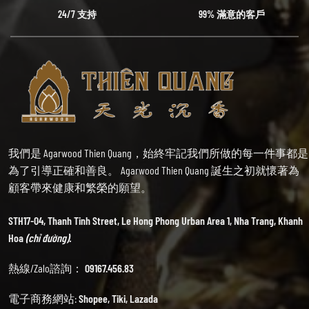
24/7 支持
99% 滿意的客戶
我們是 Agarwood Thien Quang，始終牢記我們所做的每一件事都是
為了引導正確和善良。 Agarwood Thien Quang 誕生之初就懷著為
顧客帶來健康和繁榮的願望。
STH17-04, Thanh Tinh Street, Le Hong Phong Urban Area 1, Nha Trang, Khanh
Hoa
(chỉ đường).
熱線/Zalo諮詢：
09167.456.83
電子商務網站:
Shopee
,
Tiki
,
Lazada