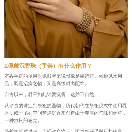
2.佩戴沉香珠（手链）有什么作用？
沉香手链的使用对佩戴者来说就像是幸运符。俗称风水用
品，既是治病之物，又是高级时尚配饰。
自古以来，君王如此钟爱沉香，这并不自然。
从珍贵的珠宝到祭祀的圣物，历代朝代在祭祀仪式中使用乳
香，或干脆在空间焚烧沉香来创造由于寺庙的气味和药草，
一种放松的感觉。
漫长的形成过程，历经许多痛苦，因过度开采而日趋疲惫，