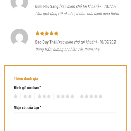
Được
Đinh Phú Sang
(xác minh chủ tài khoản)
–
11/07/2021
xếp hạng
Làm quà tặng rất ok nha, ít hôm nữa mình mua thêm.
4
5 sao
Được xếp
Đào Duy Thái
(xác minh chủ tài khoản)
–
18/07/2021
hạng
5
5
Đúng trầm hương tự nhiên rồi, thơm nhẹ.
sao
Thêm đánh giá
Đánh giá của bạn
*
1
2
3
4
5
Nhận xét của bạn
*