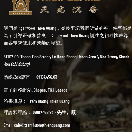
我們是 Agarwood Thien Quang，始終牢記我們所做的每一件事都是
為了引導正確和善良。 Agarwood Thien Quang 誕生之初就懷著為
顧客帶來健康和繁榮的願望。
STH17-04, Thanh Tinh Street, Le Hong Phong Urban Area 1, Nha Trang, Khanh
Hoa
(chỉ đường).
熱線/Zalo諮詢：
09167.456.83
電子商務網站:
Shopee
,
Tiki
,
Lazada
臉書訊息：
Trầm Hương Thiên Quang
評論和評論：
09167.456.83 - 先生。顺
Email:
sale@tramhuongthienquang.com