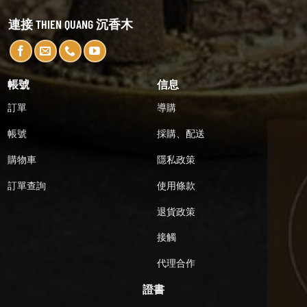
連接 THIEN QUANG 沉香木
帳號
信息
訂單
導購
帳號
採購、配送
購物車
隱私政策
訂單查詢
使用條款
退貨政策
接觸
代理合作
證書