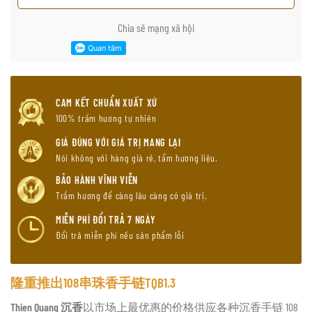
Chia sẽ mạng xã hội
CAM KẾT CHUẨN XUẤT XỨ
100% trầm hương tự nhiên
GIÁ ĐÚNG VỚI GIÁ TRỊ MANG LẠI
Nói không với hàng giá rẻ, tẩm hương liệu.
BẢO HÀNH VĨNH VIỄN
Trầm hương để càng lâu càng có giá trị.
MIỄN PHÍ ĐỔI TRẢ 7 NGÀY
Đổi trả miễn phí nếu sản phẩm lỗi
隆重推出108串珠香手链TQB1.3
Thien Quang 沉香
以市场上最优惠的价格供应各种沉香手链 108