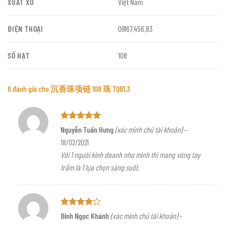
XUẤT XỨ
Việt Nam
ĐIỆN THOẠI
09167.456.83
SỐ HẠT
108
6 đánh giá cho
沉香珠项链 108 珠 TQB1.3
Được xếp
Nguyễn Tuấn Hưng
(xác minh chủ tài khoản)
–
hạng
5
5
18/02/2021
sao
Với 1 người kinh doanh như mình thì mang vòng tay
trầm là 1 lựa chọn sáng suốt.
Được
Đinh Ngọc Khánh
(xác minh chủ tài khoản)
–
xếp hạng