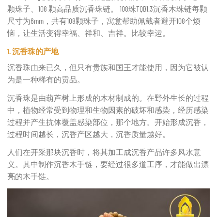
颗珠子、108 颗高品质沉香珠链。 108珠TQB1.3沉香木珠链每颗
尺寸为6mm，共有108颗珠子，寓意帮助佩戴者避开108个烦
恼，让生活变得幸福、祥和、吉祥。比较幸运。
1.
沉香珠的产地
沉香珠由来已久，但只有贵族和国王才能使用，因为它被认
为是一种稀有的贡品。
沉香珠是由葫芦树上形成的木材制成的。在野外生长的过程
中，植物经常受到物理和生物因素的破坏和感染，经历感染
过程并产生抗体覆盖感染部位，那个地方。开始形成沉香，
过程时间越长，沉香产区越大，沉香质量越好。
人们在开采那块沉香时，将其加工成沉香产品许多风水意
义。其中制作沉香木手链，要经过很多道工序，才能做出漂
亮的木手链。