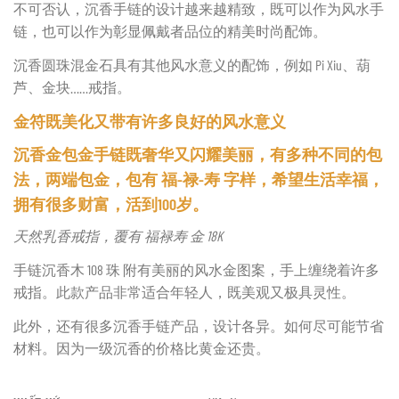
不可否认，沉香手链的设计越来越精致，既可以作为风水手
链，也可以作为彰显佩戴者品位的精美时尚配饰。
沉香圆珠混金石具有其他风水意义的配饰，例如 Pi Xiu、葫
芦、金块……戒指。
金符既美化又带有许多良好的风水意义
沉香金包金手链既奢华又闪耀美丽，有多种不同的包
法，两端包金，包有
福-禄-寿
字样，希望生活幸福，
拥有很多财富，活到100岁。
天然乳香戒指，覆有 福禄寿 金 18K
手链沉香木 108 珠 附有美丽的风水金图案，手上缠绕着许多
戒指。此款产品非常适合年轻人，既美观又极具灵性。
此外，还有很多沉香手链产品，设计各异。如何尽可能节省
材料。因为一级沉香的价格比黄金还贵。