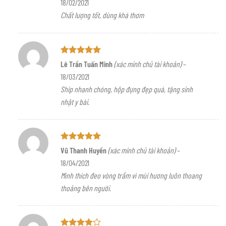
18/02/2021
4
5 sao
Chất lượng tốt, dùng khá thơm
Được xếp
Lê Trần Tuấn Minh
(xác minh chủ tài khoản)
–
hạng
5
5
18/03/2021
sao
Ship nhanh chóng, hộp đựng đẹp quá, tặng sinh
nhật y bài.
Được xếp
Vũ Thanh Huyền
(xác minh chủ tài khoản)
–
hạng
5
5
18/04/2021
sao
Mình thích đeo vòng trầm vì mùi hương luôn thoang
thoảng bên người.