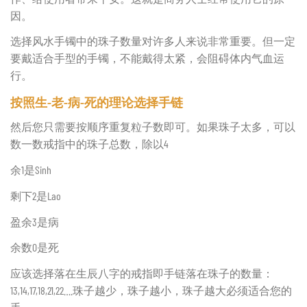
因。
选择风水手镯中的珠子数量对许多人来说非常重要。但一定
要戴适合手型的手镯，不能戴得太紧，会阻碍体内气血运
行。
按照生-老-病-死的理论选择手链
然后您只需要按顺序重复粒子数即可。如果珠子太多，可以
数一数戒指中的珠子总数，除以4
余1是Sinh
剩下2是Lao
盈余3是病
余数0是死
应该选择落在生辰八字的戒指即手链落在珠子的数量：
13,14,17,18,21,22….珠子越少，珠子越小，珠子越大必须适合您的