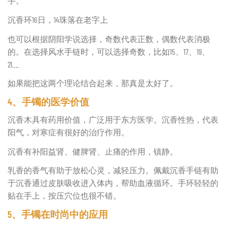
手。
沉香环16日，14珠落在老字上
也可以根据阴阳学说选择，奇数代表正数，偶数代表消极
的。在选择风水手链时，可以选择奇数，比如15、17、19、
21….
如果能把这两个理论结合起来，那真是太好了。
4、手镯的医学价值
沉香木具有药用价值，广泛用于东方医学。沉香性热，代表
阳气，对寒症有很好的治疗作用。
沉香有补阳益肾、健脾肾、止痛的作用，镇静。
乳香的香气有助于放松心灵，减轻压力。佩戴沉香手链有助
于沉香通过皮肤吸收进入体内，帮助血液循环。手环轻轻的
贴在手上，按压穴位也很不错。
5、手镯在时尚中的应用