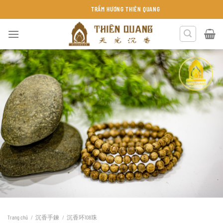
Chuyển
TRẦM HƯƠNG THIÊN QUANG KHÁNH HÒA
đến
nội
dung
Trang chủ
/
沉香手鍊
/
沉香环108珠