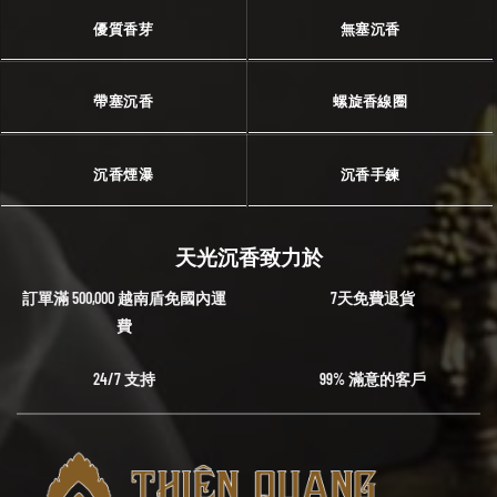
優質香芽
無塞沉香
帶塞沉香
螺旋香線圈
沉香煙瀑
沉香手鍊
天光沉香致力於
訂單滿 500,000 越南盾免國內運
7天免費退貨
費
24/7 支持
99% 滿意的客戶