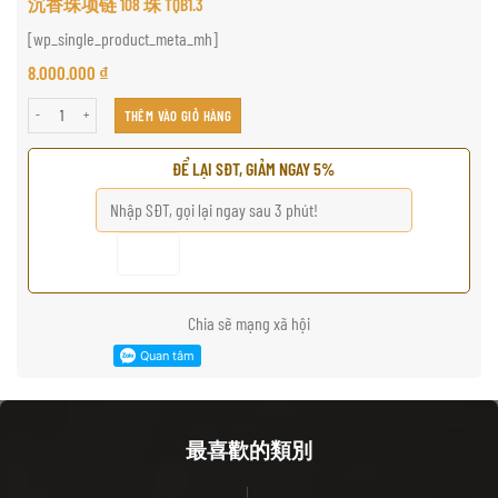
沉香珠项链 108 珠 TQB1.3
[wp_single_product_meta_mh]
8.000.000
₫
沉香珠项链 108 珠 TQB1.3 số lượng
THÊM VÀO GIỎ HÀNG
ĐỂ LẠI SĐT, GIẢM NGAY 5%
Chia sẽ mạng xã hội
最喜歡的類別