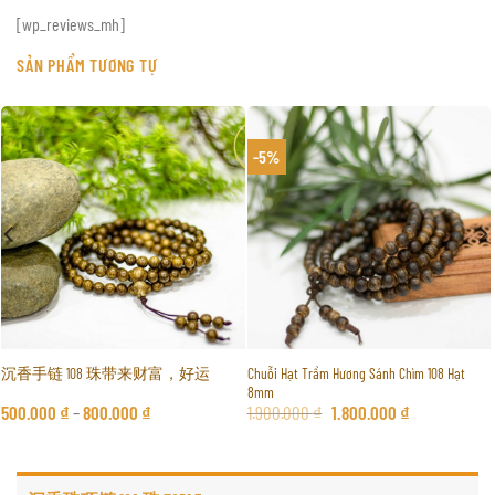
[wp_reviews_mh]
SẢN PHẨM TƯƠNG TỰ
-5%
Chuỗi Hạt Trầm Hương Sánh Chìm 108 Hạt
沉香手链 108 珠带来财富，好运
8mm
500.000
₫
–
800.000
₫
1.900.000
₫
1.800.000
₫