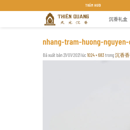
Chuyển
TRẦM HƯƠNG THIÊN QUANG KHÁNH HÒA
đến
沉香礼盒
nội
dung
nhang-tram-huong-nguyen-
Đã xuất bản
21/01/2021
lúc
1024 × 683
trong
沉香香