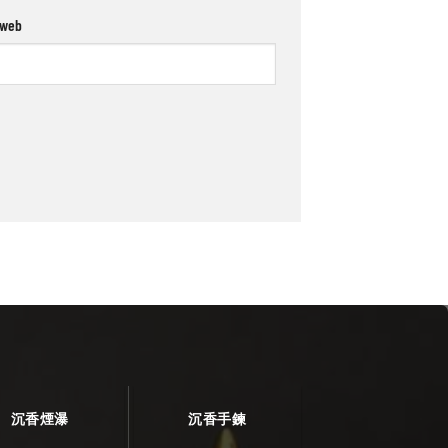
 web
沉香煙瀑
沉香手鍊