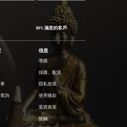
99% 滿意的客戶
號
信息
單
導購
號
採購、配送
物車
隱私政策
單查詢
使用條款
退貨政策
接觸