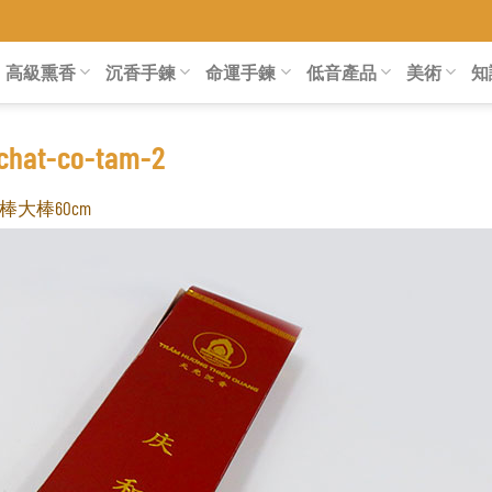
高級熏香
沉香手鍊
命運手鍊
低音產品
美術
知
chat-co-tam-2
棒大棒60cm