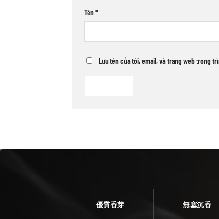
Tên
*
Lưu tên của tôi, email, và trang web trong tr
優質香芽
無塞沉香