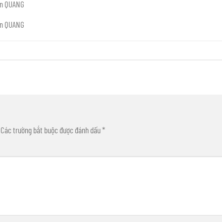
ên QUANG
ên QUANG
Các trường bắt buộc được đánh dấu
*