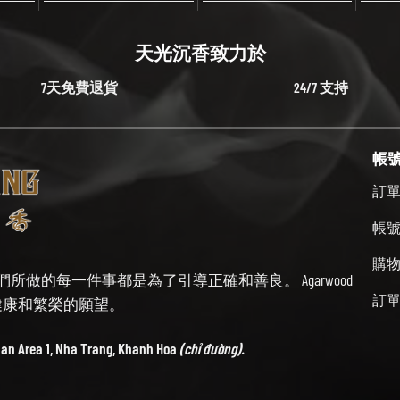
天光沉香致力於
7天免費退貨
24/7 支持
帳
訂
帳
購
始終牢記我們所做的每一件事都是為了引導正確和善良。 Agarwood
訂
帶來健康和繁榮的願望。
ban Area 1, Nha Trang, Khanh Hoa
(chỉ đường).