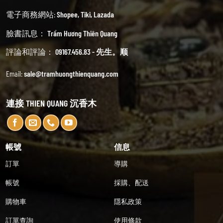
電子商務網站:
Shopee
,
Tiki
,
Lazada
臉書訊息：
Trầm Hương Thiên Quang
評論和評論：
09167.456.83 - 先生。顺
Email:
sale@tramhuongthienquang.com
連接 THIEN QUANG 沉香木
帳號
信息
訂單
導購
帳號
採購、配送
購物車
隱私政策
訂單查詢
使用條款