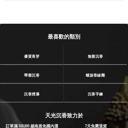
最喜歡的類別
優質香芽
無塞沉香
帶塞沉香
螺旋香線圈
沉香煙瀑
沉香手鍊
天光沉香致力於
訂單滿 500,000 越南盾免國內運
7天免費退貨