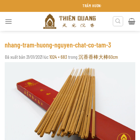
Chuyển
TRẦM HƯƠNG THIÊN QUANG KHÁNH HÒA
đến
nội
dung
nhang-tram-huong-nguyen-chat-co-tam-3
Đã xuất bản
21/01/2021
lúc
1024 × 683
trong
沉香香棒大棒60cm