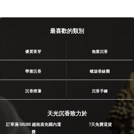
最喜歡的類別
優質香芽
無塞沉香
帶塞沉香
螺旋香線圈
沉香煙瀑
沉香手鍊
天光沉香致力於
訂單滿 500,000 越南盾免國內運
7天免費退貨
費