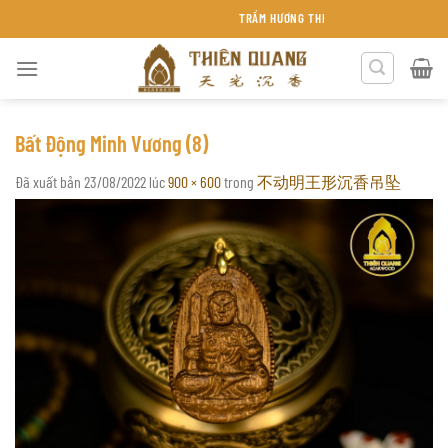
Chuyển
TRẦM HƯƠNG THIÊN QUANG KHÁNH HÒA
đến
nội
dung
Bất Động Minh Vương (8)
Đã xuất bản
23/08/2022
lúc
900 × 600
trong
不动明王形沉香吊坠