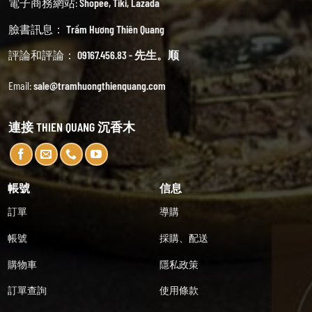
電子商務網站:
Shopee
,
Tiki
,
Lazada
臉書訊息：
Trầm Hương Thiên Quang
評論和評論：
09167.456.83 - 先生。顺
Email:
sale@tramhuongthienquang.com
連接 THIEN QUANG 沉香木
帳號
信息
訂單
導購
帳號
採購、配送
購物車
隱私政策
訂單查詢
使用條款