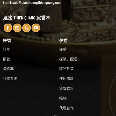
Email:
sale@tramhuongthienquang.com
連接 THIEN QUANG 沉香木
帳號
信息
訂單
導購
帳號
採購、配送
購物車
隱私政策
訂單查詢
使用條款
退貨政策
接觸
代理合作