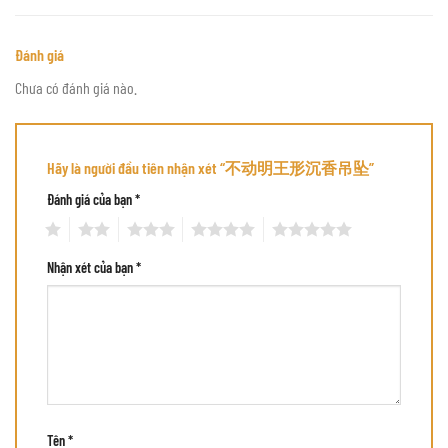
Đánh giá
Chưa có đánh giá nào.
Hãy là người đầu tiên nhận xét “不动明王形沉香吊坠”
Đánh giá của bạn
*
1
2
3
4
5
Nhận xét của bạn
*
Tên
*