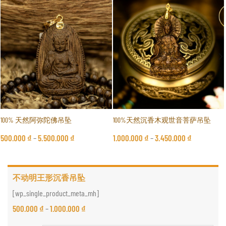
100% 天然阿弥陀佛吊坠
100%天然沉香木观世音菩萨吊坠
500.000
₫
–
5.500.000
₫
1.000.000
₫
–
3.450.000
₫
不动明王形沉香吊坠
[wp_single_product_meta_mh]
500.000
₫
–
1.000.000
₫