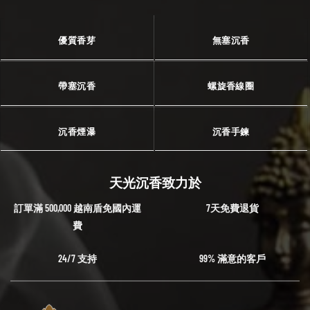
優質香芽
無塞沉香
帶塞沉香
螺旋香線圈
沉香煙瀑
沉香手鍊
天光沉香致力於
訂單滿 500,000 越南盾免國內運
7天免費退貨
費
24/7 支持
99% 滿意的客戶