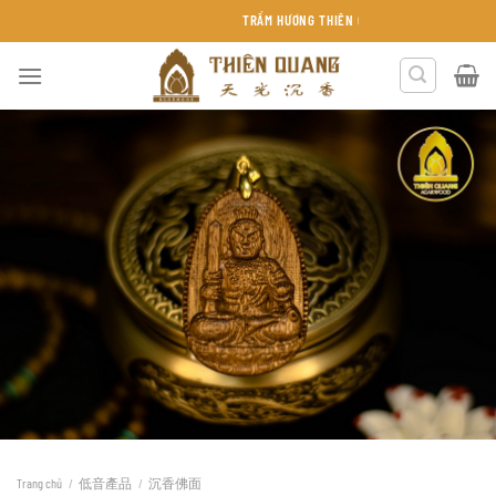
Chuyển
TRẦM HƯƠNG THIÊN QUANG KHÁNH HÒA
đến
nội
dung
Trang chủ
/
低音產品
/
沉香佛面