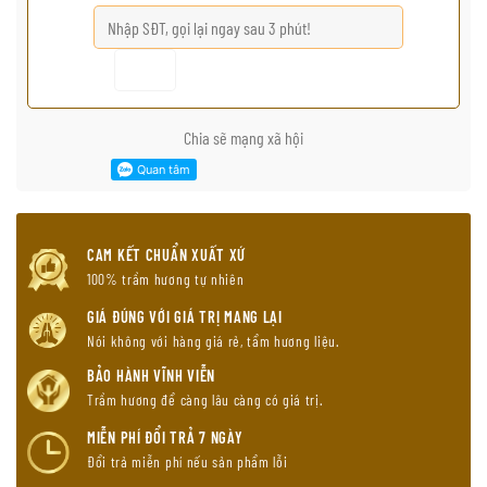
Chia sẽ mạng xã hội
CAM KẾT CHUẨN XUẤT XỨ
100% trầm hương tự nhiên
GIÁ ĐÚNG VỚI GIÁ TRỊ MANG LẠI
Nói không với hàng giá rẻ, tẩm hương liệu.
BẢO HÀNH VĨNH VIỄN
Trầm hương để càng lâu càng có giá trị.
MIỄN PHÍ ĐỔI TRẢ 7 NGÀY
Đổi trả miễn phí nếu sản phẩm lỗi