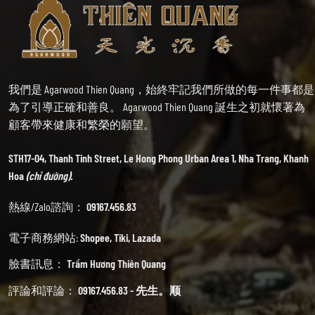
我們是 Agarwood Thien Quang，始終牢記我們所做的每一件事都是
為了引導正確和善良。 Agarwood Thien Quang 誕生之初就懷著為
顧客帶來健康和繁榮的願望。
STH17-04, Thanh Tinh Street, Le Hong Phong Urban Area 1, Nha Trang, Khanh
Hoa
(chỉ đường).
熱線/Zalo諮詢：
09167.456.83
電子商務網站:
Shopee
,
Tiki
,
Lazada
臉書訊息：
Trầm Hương Thiên Quang
評論和評論：
09167.456.83 - 先生。顺