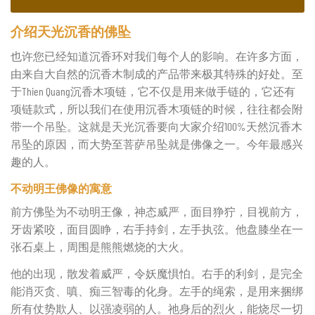
介绍天光沉香的佛坠
也许您已经知道沉香环对我们每个人的影响。在许多方面，
由来自大自然的沉香木制成的产品带来极其特殊的好处。至
于Thien Quang沉香木项链，它不仅是用来做手链的，它还有
项链款式，所以我们在使用沉香木项链的时候，往往都会附
带一个吊坠。这就是天光沉香要向大家介绍100%天然沉香木
吊坠的原因，而大势至菩萨吊坠就是佛像之一。今年最感兴
趣的人。
不动明王佛像的寓意
前方佛坠为不动明王像，神态威严，面目狰狞，目视前方，
牙齿紧咬，面目圆睁，右手持剑，左手执弦。他盘膝坐在一
张石桌上，周围是熊熊燃烧的大火。
他的出现，散发着威严，令妖魔惧怕。右手的利剑，是完全
能消灭贪、嗔、痴三智毒的化身。左手的绳索，是用来捆绑
所有仗势欺人、以强凌弱的人。祂身后的烈火，能烧尽一切