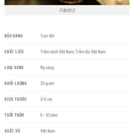
不動明王
BẢO HÀNH
Trọn đời
CHẤT LIỆU
Trầm sánh Việt Nam, Trầm tốc Việt Nam
LOẠI VÀNG
Mạ vàng
KHỐI LƯỢNG
30 gram
KÍCH THƯỚC
3×5 cm
TUỔI TRẦM
5 – 10 năm
XUẤT XỨ
Việt Nam