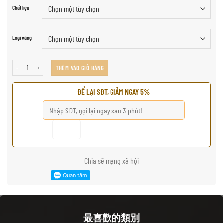
Chất liệu
Loại vàng
不动明王形沉香吊坠 số lượng
THÊM VÀO GIỎ HÀNG
ĐỂ LẠI SĐT, GIẢM NGAY 5%
Chia sẽ mạng xã hội
最喜歡的類別