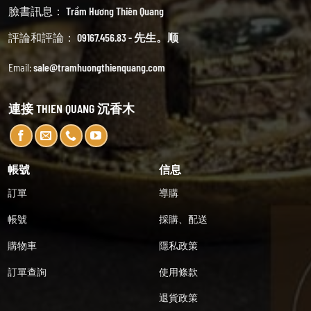
臉書訊息：
Trầm Hương Thiên Quang
評論和評論：
09167.456.83 - 先生。顺
Email:
sale@tramhuongthienquang.com
連接 THIEN QUANG 沉香木
帳號
信息
訂單
導購
帳號
採購、配送
購物車
隱私政策
訂單查詢
使用條款
退貨政策