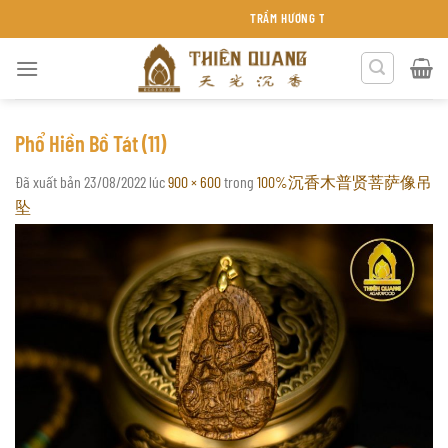
Chuyển
TRẦM HƯƠNG THIÊN QUANG KHÁNH HÒA
đến
nội
dung
Phổ Hiền Bồ Tát (11)
Đã xuất bản
23/08/2022
lúc
900 × 600
trong
100%沉香木普贤菩萨像吊
坠