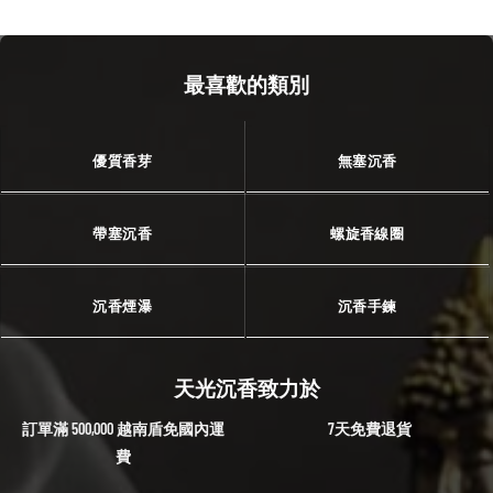
最喜歡的類別
優質香芽
無塞沉香
帶塞沉香
螺旋香線圈
沉香煙瀑
沉香手鍊
天光沉香致力於
訂單滿 500,000 越南盾免國內運
7天免費退貨
費