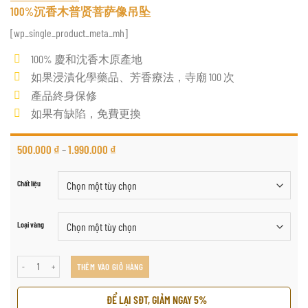
100%沉香木普贤菩萨像吊坠
[wp_single_product_meta_mh]
100% 慶和沈香木原產地
如果浸漬化學藥品、芳香療法，寺廟 100 次
產品終身保修
如果有缺陷，免費更換
500.000
₫
–
1.990.000
₫
Chất liệu
Loại vàng
100%沉香木普贤菩萨像吊坠 số lượng
THÊM VÀO GIỎ HÀNG
ĐỂ LẠI SĐT, GIẢM NGAY 5%