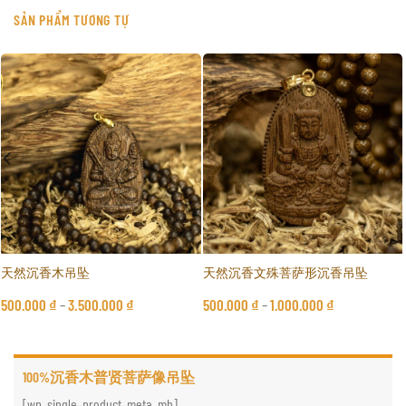
SẢN PHẨM TƯƠNG TỰ
天然沉香木吊坠
天然沉香文殊菩萨形沉香吊坠
500.000
₫
–
3.500.000
₫
500.000
₫
–
1.000.000
₫
100%沉香木普贤菩萨像吊坠
[wp_single_product_meta_mh]