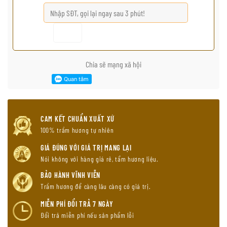
Chia sẽ mạng xã hội
CAM KẾT CHUẨN XUẤT XỨ
100% trầm hương tự nhiên
GIÁ ĐÚNG VỚI GIÁ TRỊ MANG LẠI
Nói không với hàng giá rẻ, tẩm hương liệu.
BẢO HÀNH VĨNH VIỄN
Trầm hương để càng lâu càng có giá trị.
MIỄN PHÍ ĐỔI TRẢ 7 NGÀY
Đổi trả miễn phí nếu sản phẩm lỗi