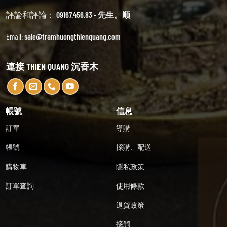
評論和評論：
09167.456.83 - 先生。顺
Email:
sale@tramhuongthienquang.com
連接 THIEN QUANG 沉香木
帳號
信息
訂單
導購
帳號
採購、配送
購物車
隱私政策
訂單查詢
使用條款
退貨政策
接觸