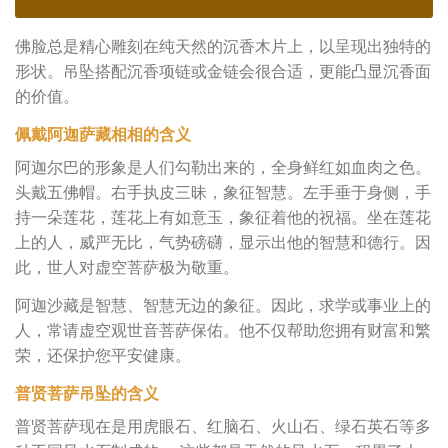
佛脸总是精心雕刻在纯天然的沉香木片上，以呈现出独特的
形状。吊坠搭配沉香项链或金链会很合适，更能凸显沉香面
的价值。
佩戴阿迦萨藏相相的含义
阿迦尔巴的形象是人们勾勒出来的，全身鲜红如血肉之色。
头戴五佛帽。右手执皮三昧，象征智慧。左手垂于身侧，手
持一朵莲花，莲花上有如意玉，象征着他的祝福。坐在莲花
上的人，威严无比，气势磅礴，显示出他的智慧和德行。因
此，世人对虚空菩萨极为敬重。
阿迦沙藏是智慧、智慧无边的象征。因此，求学或事业上的
人，常请虚空观世音菩萨保佑。他不仅帮助您拥有财富和繁
荣，还保护您平安健康。
普贤菩萨吊坠的含义
普贤菩萨现在是用虎眼石、红脑石、火山石、绿石英石等多