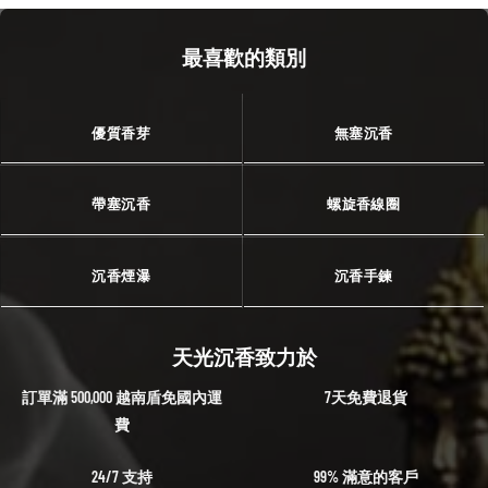
最喜歡的類別
優質香芽
無塞沉香
帶塞沉香
螺旋香線圈
沉香煙瀑
沉香手鍊
天光沉香致力於
訂單滿 500,000 越南盾免國內運
7天免費退貨
費
24/7 支持
99% 滿意的客戶