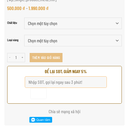
500.000
₫
–
1.990.000
₫
Chất liệu
Loại vàng
100%沉香木普贤菩萨像吊坠 số lượng
THÊM VÀO GIỎ HÀNG
ĐỂ LẠI SĐT, GIẢM NGAY 5%
Chia sẽ mạng xã hội