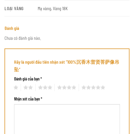
LOẠI VÀNG
Mạ vàng, Vàng 18K
Đánh giá
Chưa có đánh giá nào.
Hãy là người đầu tiên nhận xét “100%沉香木普贤菩萨像吊
坠”
Đánh giá của bạn
*
1
2
3
4
5
Nhận xét của bạn
*