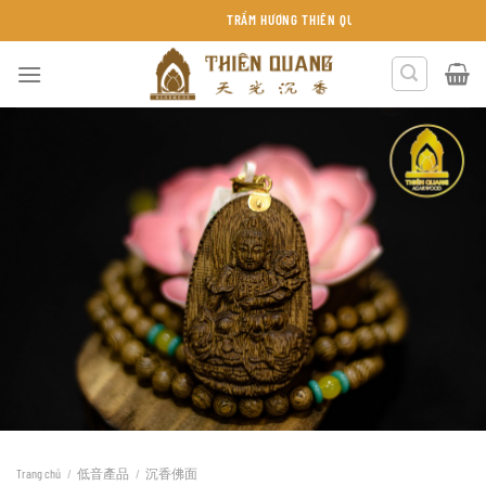
Chuyển
TRẦM HƯƠNG THIÊN QUANG KHÁNH HÒA
đến
nội
dung
Trang chủ
/
低音產品
/
沉香佛面