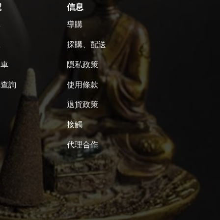
號
信息
單
導購
號
採購、配送
物車
隱私政策
單查詢
使用條款
退貨政策
接觸
代理合作