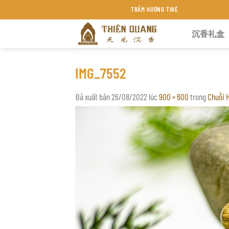
Chuyển
TRẦM HƯƠNG THIÊN QUANG KHÁNH HÒA
đến
沉香礼盒
nội
dung
IMG_7552
Đã xuất bản
26/08/2022
lúc
900 × 600
trong
Chuỗi 