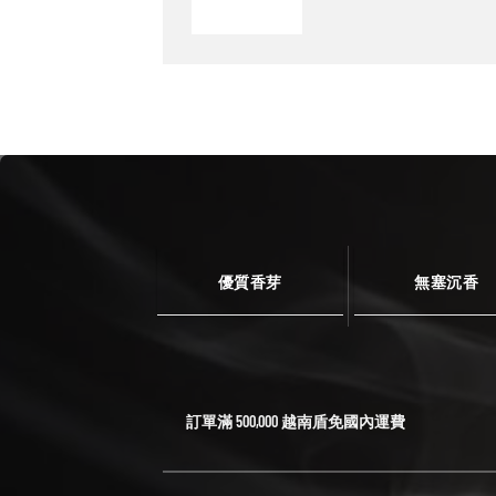
優質香芽
無塞沉香
訂單滿 500,000 越南盾免國內運費