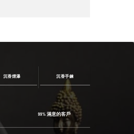
沉香煙瀑
沉香手鍊
99% 滿意的客戶