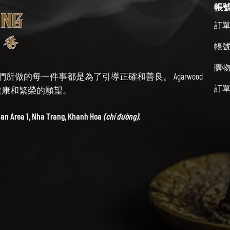
帳
訂
帳
購
始終牢記我們所做的每一件事都是為了引導正確和善良。 Agarwood
訂
帶來健康和繁榮的願望。
ban Area 1, Nha Trang, Khanh Hoa
(chỉ đường).