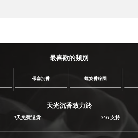
最喜歡的類別
帶塞沉香
螺旋香線圈
天光沉香致力於
7天免費退貨
24/7 支持