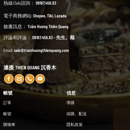
熱線/Zalo諮詢：
09167.456.83
電子商務網站:
Shopee
,
Tiki
,
Lazada
臉書訊息：
Trầm Hương Thiên Quang
評論和評論：
09167.456.83 - 先生。顺
Email:
sale@tramhuongthienquang.com
連接 THIEN QUANG 沉香木
帳號
信息
訂單
導購
帳號
採購、配送
購物車
隱私政策