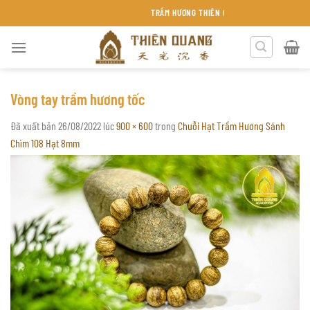
Chuyển
TRẦM HƯƠNG THIÊN QUANG KHÁNH HÒA
đến
nội
dung
Vòng tay trầm hương tốc
Đã xuất bản
26/08/2022
lúc
900 × 600
trong
Chuỗi Hạt Trầm Hương Sánh
Chìm 108 Hạt 8mm