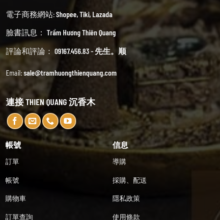
電子商務網站:
Shopee
,
Tiki
,
Lazada
臉書訊息：
Trầm Hương Thiên Quang
評論和評論：
09167.456.83 - 先生。顺
Email:
sale@tramhuongthienquang.com
連接 THIEN QUANG 沉香木
帳號
信息
訂單
導購
帳號
採購、配送
購物車
隱私政策
訂單查詢
使用條款