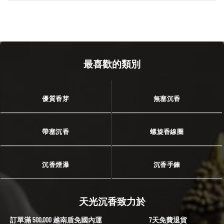
最喜歡的類別
優質香芽
無塞沉香
帶塞沉香
螺旋香線圈
沉香煙瀑
沉香手鍊
天光沉香致力於
訂單滿 500,000 越南盾免國內運
7天免費退貨