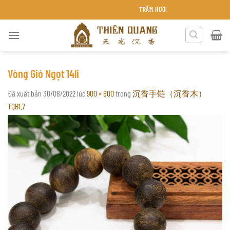
Chuyển
TRẦM HƯƠNG THIÊN QUANG KHÁNH HÒA
đến
nội
dung
Vòng Gió Ngọt 14li
Đã xuất bản
30/08/2022
lúc
900 × 600
trong
沉香手链（沉香木）
TQB1.7