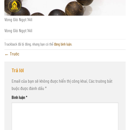
Vòng Gió Ngọt 14li
Vòng Gió Ngọt 14li
Trackback đã bị đóng, nhưng bạn có thể
đăng bình luận
.
←
Trước
Trả lời
Email của bạn sẽ không được hiển thị công khai.
Các trường bắt
buộc được đánh dấu
*
Bình luận
*