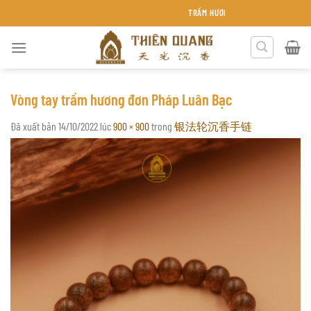
Chuyển
TRẦM HƯƠNG THIÊN QUANG KHÁNH HÒA
đến
nội
dung
Vòng tay trầm hương đơn Pháp Luân Bạc
Đã xuất bản
14/10/2022
lúc
900 × 900
trong
银法轮沉香手链