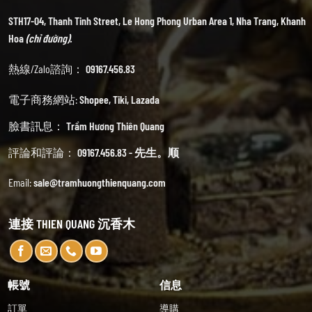
STH17-04, Thanh Tinh Street, Le Hong Phong Urban Area 1, Nha Trang, Khanh
Hoa
(chỉ đường).
熱線/Zalo諮詢：
09167.456.83
電子商務網站:
Shopee
,
Tiki
,
Lazada
臉書訊息：
Trầm Hương Thiên Quang
評論和評論：
09167.456.83 - 先生。顺
Email:
sale@tramhuongthienquang.com
連接 THIEN QUANG 沉香木
帳號
信息
訂單
導購