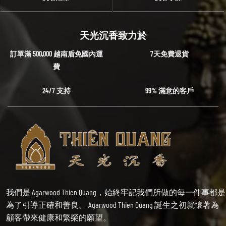
天光沉香致力於
訂單滿 500,000 越南盾免國內運
7天免費退貨
費
24/7 支持
99% 滿意的客戶
我們是 Agarwood Thien Quang，始終牢記我們所做的每一件事都是
為了引導正確和善良。 Agarwood Thien Quang 誕生之初就懷著為
顧客帶來健康和繁榮的願望。