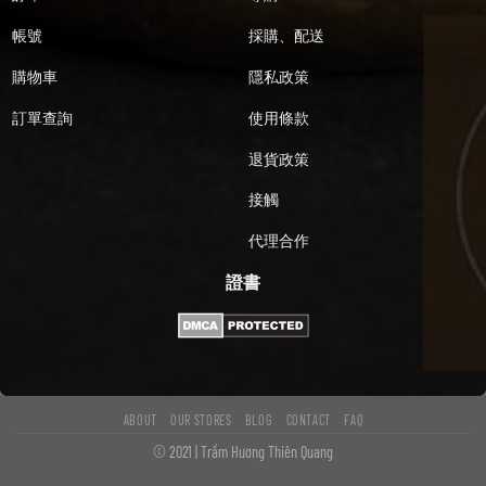
帳號
採購、配送
購物車
隱私政策
訂單查詢
使用條款
退貨政策
接觸
代理合作
證書
ABOUT
OUR STORES
BLOG
CONTACT
FAQ
© 2021 | Trầm Hương Thiên Quang