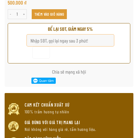
500.000
₫
银法轮沉香手链 số lượng
THÊM VÀO GIỎ HÀNG
ĐỂ LẠI SĐT, GIẢM NGAY 5%
Chia sẽ mạng xã hội
CAM KẾT CHUẨN XUẤT XỨ
100% trầm hương tự nhiên
GIÁ ĐÚNG VỚI GIÁ TRỊ MANG LẠI
Nói không với hàng giá rẻ, tẩm hương liệu.