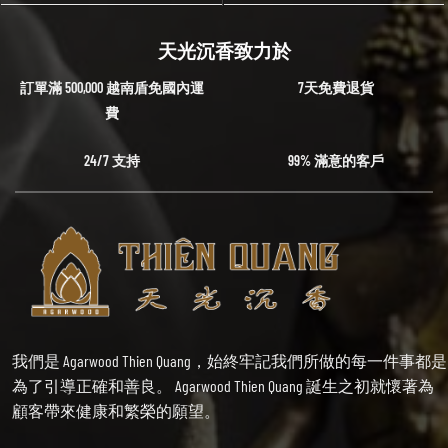
天光沉香致力於
訂單滿 500,000 越南盾免國內運
7天免費退貨
費
24/7 支持
99% 滿意的客戶
我們是 Agarwood Thien Quang，始終牢記我們所做的每一件事都是
為了引導正確和善良。 Agarwood Thien Quang 誕生之初就懷著為
顧客帶來健康和繁榮的願望。