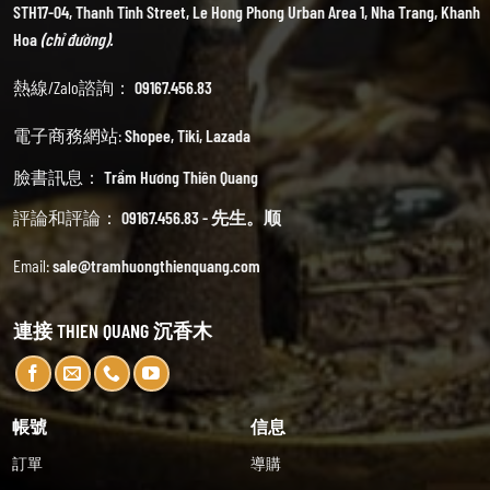
STH17-04, Thanh Tinh Street, Le Hong Phong Urban Area 1, Nha Trang, Khanh
Hoa
(chỉ đường).
熱線/Zalo諮詢：
09167.456.83
電子商務網站:
Shopee
,
Tiki
,
Lazada
臉書訊息：
Trầm Hương Thiên Quang
評論和評論：
09167.456.83 - 先生。顺
Email:
sale@tramhuongthienquang.com
連接 THIEN QUANG 沉香木
帳號
信息
訂單
導購