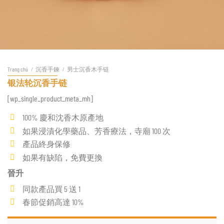
Trang chủ
/
沉香手鍊
/
男士沉香木手链
银法轮沉香手链
[wp_single_product_meta_mh]
100% 慶和沈香木原產地
如果浸漬化學藥品、芳香療法，寺廟 100 次
產品終身保修
如果有缺陷，免費更換
晉升
同款產品買 5 送 1
春節促銷高達 10%