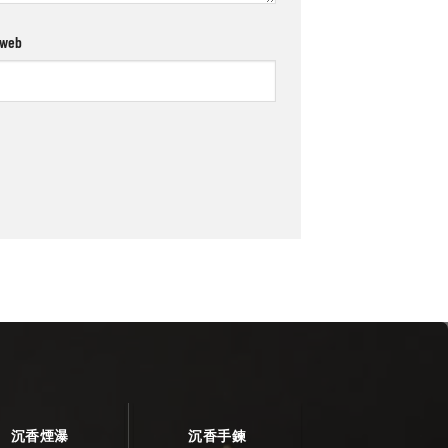
 web
沉香煙瀑
沉香手鍊