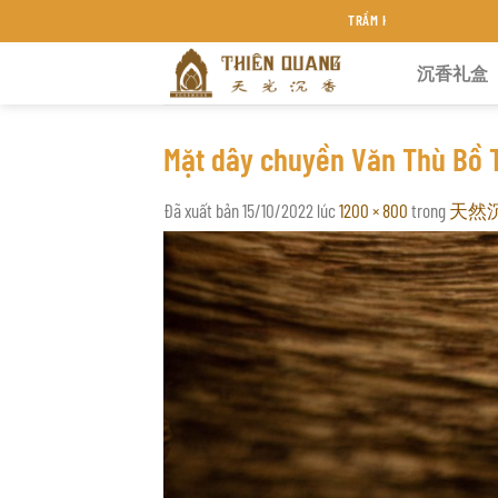
Chuyển
TRẦM HƯƠNG THIÊN QUANG KHÁNH HÒA
đến
沉香礼盒
nội
dung
Mặt dây chuyền Văn Thù Bồ 
Đã xuất bản
15/10/2022
lúc
1200 × 800
trong
天然