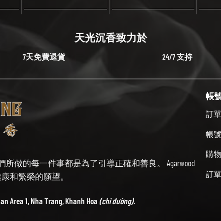
天光沉香致力於
7天免費退貨
24/7 支持
帳
訂
帳
購
始終牢記我們所做的每一件事都是為了引導正確和善良。 Agarwood
訂
帶來健康和繁榮的願望。
ban Area 1, Nha Trang, Khanh Hoa
(chỉ đường).