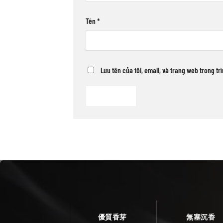
Tên
*
Lưu tên của tôi, email, và trang web trong tr
優質香芽
無塞沉香