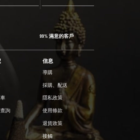
99% 滿意的客戶
號
信息
單
導購
號
採購、配送
物車
隱私政策
單查詢
使用條款
退貨政策
接觸