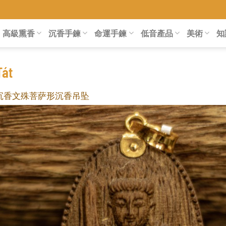
高級熏香
沉香手鍊
命運手鍊
低音產品
美術
知
Tát
沉香文殊菩萨形沉香吊坠